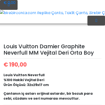
İçeriği
€ 0,00
Geç
Ana Sayfa
Louis Vuitton
Louis Vuitton Çanta
birebircanta.com Replika Çanta, Taklit Çanta, Birebir Çan
Louis Vuitton Damier
Louis Vuitton Damier Graphite
Neverfull MM Vejital Deri Orta Boy
Graphite Neverfull MM
€
190,00
Louis Vuitton Neverfull
Vejital Deri Orta Boy
%100 Hakiki Vejital Deri
Ürün Ölçüsü: 32x29x17 cm
Çantanın iç astarı orijinal astardır, bir bozuk para
cebi, cüzdanı ve seri numarası mevcuttur.