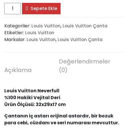
Louis
Sepete Ekle
Vuitton
Damier
Kategoriler:
,
Louis Vuitton
Louis Vuitton Çanta
Graphite
Etiketler:
Louis Vuitton
Neverfull
Markalar:
,
Louis Vuitton
Louis Vuitton Çanta
MM
Vejital
Deri
Orta
Değerlendirmeler
Boy
Açıklama
(0)
adet
Louis Vuitton Neverfull
%100 Hakiki Vejital Deri
Ürün Ölçüsü: 32x29x17 cm
Çantanın iç astarı orijinal astardır, bir bozuk
para cebi, cüzdanı ve seri numarası mevcuttur.