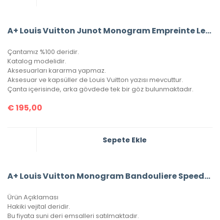
A+ Louis Vuitton Junot Monogram Empreinte Leather (Siyah)
Çantamız %100 deridir.
Katalog modelidir.
Aksesuarları kararma yapmaz.
Aksesuar ve kapsüller de Louis Vuitton yazısı mevcuttur.
Çanta içerisinde, arka gövdede tek bir göz bulunmaktadır.
€
195,00
Sepete Ekle
A+ Louis Vuitton Monogram Bandouliere Speedy 30’Luk Vejital Deri (LV33)
Ürün Açıklaması
Hakiki vejital deridir.
Bu fiyata suni deri emsalleri satılmaktadır.