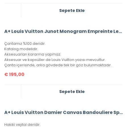
Sepete Ekle
A+ Louis Vuitton Junot Monogram Empreinte Leather
Çantamız %100 deridir.
Katalog modelidir.
Aksesuarları kararma yapmaz.
Aksesuar ve kapsüller de Louis Vuitton yazısı mevcuttur.
Çanta içerisinde, arka gövdede tek bir göz bulunmaktadır.
€
195,00
Sepete Ekle
A+ Louis Vuitton Damier Canvas Bandouliere Speedy 35’Lik Vejital Deri
Hakiki vejital deridir.