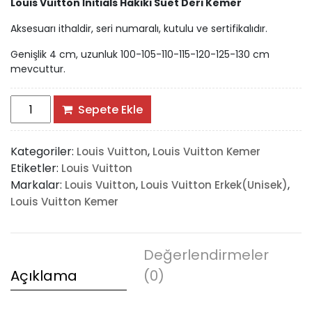
Louis Vuitton İnitials Hakiki Süet Deri Kemer
Aksesuarı ithaldir, seri numaralı, kutulu ve sertifikalıdır.
Genişlik 4 cm, uzunluk 100-105-110-115-120-125-130 cm
mevcuttur.
Louis
Sepete Ekle
Vuitton
İnitials
Kategoriler:
,
Louis Vuitton
Louis Vuitton Kemer
Hakiki
Etiketler:
Louis Vuitton
Süet
Markalar:
,
,
Louis Vuitton
Louis Vuitton Erkek(Unisek)
Deri
Louis Vuitton Kemer
Kemer
adet
Değerlendirmeler
Açıklama
(0)