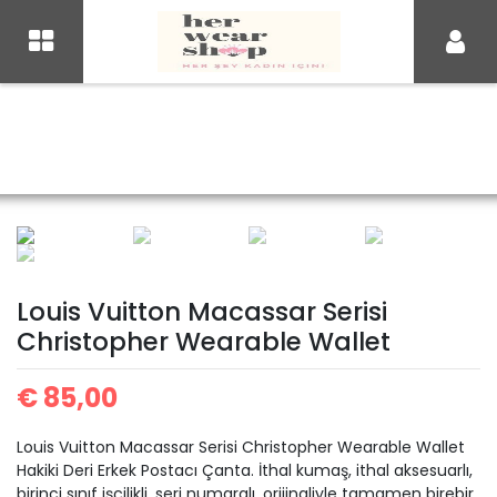
İçeriği
Geç
birebircanta.com
Replika Çanta, Taklit
Çanta, Birebir Çanta,
Ana Sayfa
Louis Vuitton
Louis Vuitton Cüzdan
Designer Replica
Bags, İmitation Bags,
Kadın Çanta
Louis Vuitton Macassar
Modelleri
Louis Vuitton Macassar Serisi
Christopher Wearable Wallet
Serisi Christopher
€
85,00
Louis Vuitton Macassar Serisi Christopher Wearable Wallet
Wearable Wallet
Hakiki Deri Erkek Postacı Çanta. İthal kumaş, ithal aksesuarlı,
birinci sınıf işçilikli, seri numaralı, orijinaliyle tamamen birebir