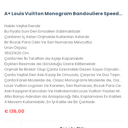
A+ Louis Vuitton Monogram Bandouliere Speedy 35’Lik Vejital Deri CRL242
Hakiki Vejital Deridir.
Bu Fiyata Suni Deri Emsalleri Satılmaktadır.
Çantanın İç Astarı Orijinalde Kullanılan Astardır.
Bir Bozuk Para Cebi Ve Seri Numarası Mevcuttur.
Ürün Ölçüsü
35X21X20 Cm
Çanta Her İki Taraftan da Açılıp Kapanabilir.
Elçikleri Resimde de Görüldüğü Üzere Kilitlenebilir.
Orijinali İle Birebir Olup Çanta Üzerindeki Desen Sayısı Orjinalinde ki İle Aynıdır.
Çanta Vejital Deri Askı Kayışı İle Omuzda, Çarpraz Ve Düz Taşınabilir.
Çanta Kareli Modelde de, Clasic Monogramlı Modelde de, Orjinalinde ki Kare Sayısı İle Çantamızdaki Kare Sayıları Eşittir.
Louis Vuitton Logoları Ve Kareleri, Seri Numarası, Bozuk Para Cebi İle Birebir Aynıdır.
Askı Kayışının Kancaları Ve Halkalarında Louis Vuitton Yazıları Mevcuttur Ve Metal Aksamları Altın Banyodur.
Altın Banyo Adından da Anlaşılacağı Gibi, Kaplamanın En Kaliteli Olanıdır. Ömürlüktür, Yıllarca Kararmaz, Sararmaz.
4 Mevsim Kullanılabilir, En İyi Kalite de Bir Çantadır.
€
135,00