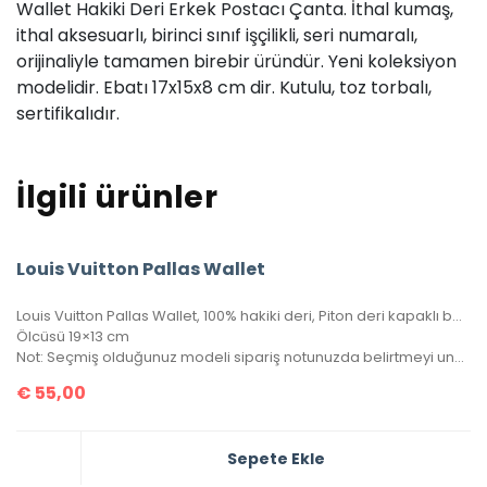
Wallet Hakiki Deri Erkek Postacı Çanta. İthal kumaş,
ithal aksesuarlı, birinci sınıf işçilikli, seri numaralı,
orijinaliyle tamamen birebir üründür. Yeni koleksiyon
modelidir. Ebatı 17x15x8 cm dir. Kutulu, toz torbalı,
sertifikalıdır.
İlgili ürünler
Louis Vuitton Pallas Wallet
Louis Vuitton Pallas Wallet, 100% hakiki deri, Piton deri kapaklı bayan cüzdan. Portatif zinciri sayesinde gece çantası clutch olarak veya cüzdan olarak kullanılabilir. Seri numaralı, kutulu, toz torbalı, sertifikalı.
Ölcüsü 19×13 cm
Not: Seçmiş olduğunuz modeli sipariş notunuzda belirtmeyi unutmayınız!
€
55,00
Sepete Ekle