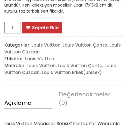
üründür. Yeni koleksiyon modelidir. Ebatı 17x15x8 cm dir.
Kutulu, toz torbalı, sertifikalıdır.
Louis
Sepete Ekle
Vuitton
Macassar
Kategoriler:
,
,
Louis Vuitton
Louis Vuitton Çanta
Louis
Serisi
Vuitton Cüzdan
Christopher
Etiketler:
Louis Vuitton
Wearable
Markalar:
,
,
Louis Vuitton
Louis Vuitton Çanta
Louis
Wallet
,
Vuitton Cüzdan
Louis Vuitton Erkek(Unisek)
adet
Değerlendirmeler
Açıklama
(0)
Louis Vuitton Macassar Serisi Christopher Wearable