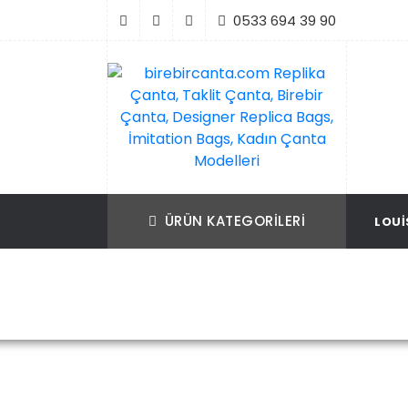
İçeriği
0533 694 39 90
Geç
birebircanta.com Replika Çanta, Taklit Ça
Replika Çanta, Birebir Çanta, Taklit Çan
Birebir Çanta, Designer Replica Bags, İmit
Replica Bags, İmitation Bags
ÜRÜN KATEGORILERI
LOUI
Bags, Kadın Çanta Modelleri
Ana Sayfa
Louis Vuitton
Louis 