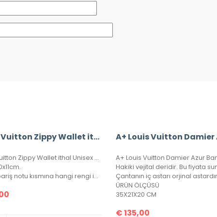
Louis Vuitton Zippy Wallet ithal Unisex Cüzdan
Louis Vuitton Zippy Wallet ithal Unisex Cüzdan, kutulu, toz torbalı, sertifikalı.
0x11cm.
Not: Sipariş notu kısmına hangi rengi istediğinizi lütfen belirtiniz.
ÜRÜN ÖLÇÜSÜ
00
35X21X20 CM
€
135,00