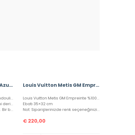
A+ Louis Vuitton Damier Azur Bandouliere Speedy 35’Lik Vejital Deri
Louis Vuitton Metis GM Empreinte %100 Hakiki Deri
A+ Louis Vuitton Damier Azur Bandouliere Speedy 30’luk Vejital Deri
Louis Vuitton Metis GM Empreinte %100 hakiki deri, seri numaralı, kutulu, toz torbalo, sertifikalı.
Hakiki vejital deridir. Bu fiyata suni deri emsalleri satılmaktadır.
Ebatı 35×32 cm
Çantanın iç astarı orjinal astardır. Bir bozuk para cebi ve seri numarası mevcuttur.
Not: Siparişlerinizde renk seçeneğinizi lütfen belirtiniz.
€
220,00