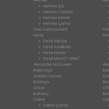
Hermes
He
Hermes ŞAL
Hermes Cüzdan
Hermes Kemer
Hermes Çanta
Yves Saint Laurent
Yve
Fendi
Fen
Fendi Atkı Şal
Fendi Ayakkabı
Fendi Kemer
Fendi Mont(T-Shirt)
Alexander McQueen
Al
Balenciga
Bal
Golden Goose
Go
Bottega
Bo
Chloe
Ch
Burberry
Bur
Celine
Cel
Celine Çanta