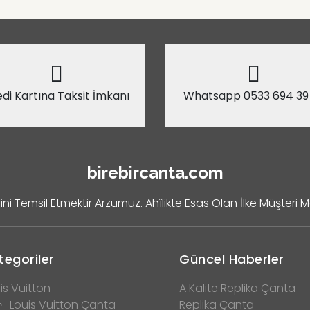
di Kartına Taksit İmkanı
Whatsapp 0533 694 39
birebircanta.com
ini Temsil Etmektir Arzumuz. Ahîlikte Esas Olan İlke Müşteri 
tegoriler
Güncel Haberler
is Vuitton
A Kalite Replika Çanta
Louis Vuitton Çanta
Replika Çanta