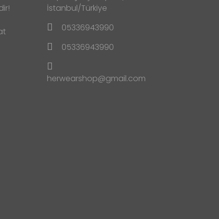
ir!
İstanbul/Türkiye
05336943990
at
05336943990
herwearshop@gmail.com