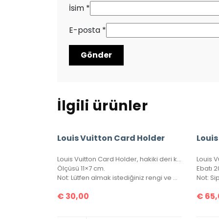
İsim
*
E-posta
*
İlgili ürünler
Louis Vuitton Card Holder
Louis Vuitton Card Holder, hakiki deri kartlık. Kutulu, toz torbalı, sertifikalı.
Ölçüsü 11×7 cm.
Ebatı 2
Not: Lütfen almak istediğiniz rengi ve modeli sipariş notu kısmında belirtiniz.
€
30,00
€
65,