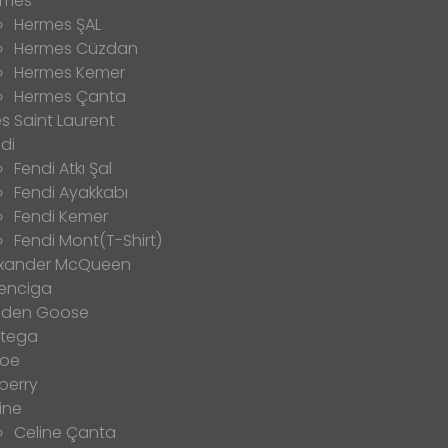
rmes
Hermes ŞAL
Hermes Cüzdan
Hermes Kemer
Hermes Çanta
s Saint Laurent
di
Fendi Atkı Şal
Fendi Ayakkabı
Fendi Kemer
Fendi Mont(T-Shirt)
exander McQueen
enciga
lden Goose
ttega
loe
berry
ine
Celine Çanta