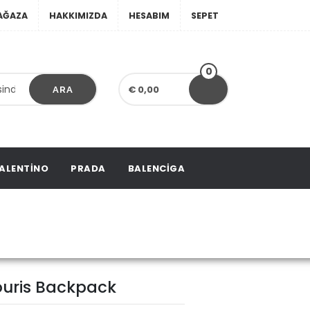
AĞAZA
HAKKIMIZDA
HESABIM
SEPET
0
€ 0,00
ARA
ALENTINO
PRADA
BALENCIGA
souris Backpack
ouris Backpack