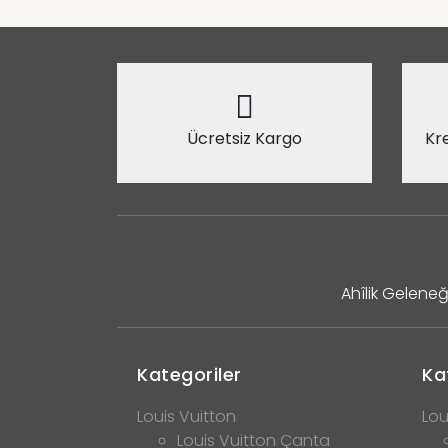
Ücretsiz Kargo
Kre
Ahîlik Geleneğ
Kategoriler
Ka
Louis Vuitton
Lou
Louis Vuitton Çanta