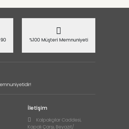
 90
%100 Müşteri Memnuniyeti
Memnuniyetidir!
İletişim
Kalpakçılar Caddesi,
Kapalı Çarşı, Beyazıt/