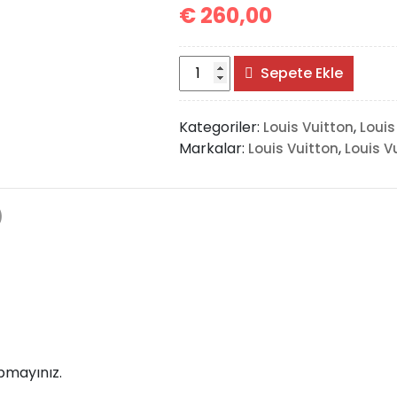
€
260,00
Louis
Sepete Ekle
Vuitton
Momtsouris
Kategoriler:
,
Louis Vuitton
Louis
Backpack
Markalar:
,
Louis Vuitton
Louis V
adet
)
pmayınız.