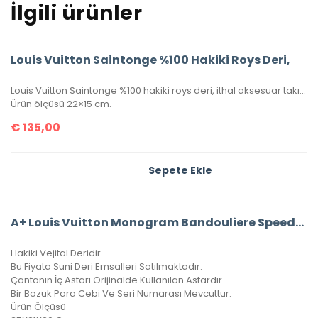
İlgili ürünler
Louis Vuitton Saintonge %100 Hakiki Roys Deri,
Louis Vuitton Saintonge %100 hakiki roys deri, ithal aksesuar takımı, ithal kumaş, simetrik kesim, seri numaralı, kutulu, toz torbalı ve sertifikalı olarak gönderilecektir.
Ürün ölçüsü 22×15 cm.
€
135,00
Sepete Ekle
A+ Louis Vuitton Monogram Bandouliere Speedy 35’Lik Vejital Deri CRL242
Hakiki Vejital Deridir.
Bu Fiyata Suni Deri Emsalleri Satılmaktadır.
Çantanın İç Astarı Orijinalde Kullanılan Astardır.
Bir Bozuk Para Cebi Ve Seri Numarası Mevcuttur.
Ürün Ölçüsü