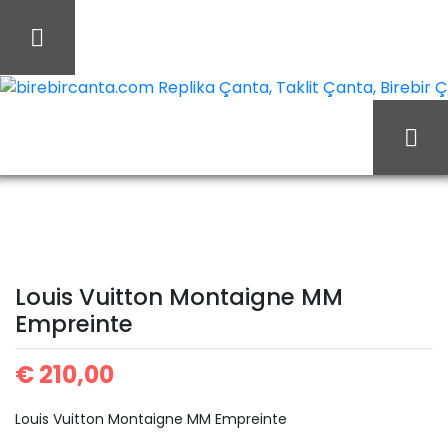
İçeriği
Geç
birebircanta.com Replika Çanta, Taklit Çanta, Birebir Çan
Ana Sayfa
Louis Vuitton
Louis Vuitton Çanta
Louis Vuitton Montaigne
Louis Vuitton Montaigne MM
MM Empreinte
Empreinte
€
210,00
Louis Vuitton Montaigne MM Empreinte