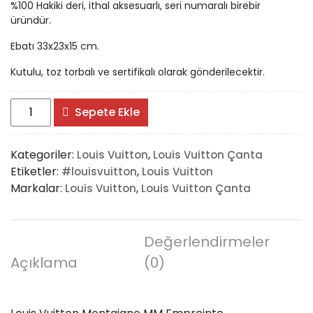
%100 Hakiki deri, ithal aksesuarlı, seri numaralı birebir
üründür.
Ebatı 33x23x15 cm.
Kutulu, toz torbalı ve sertifikalı olarak gönderilecektir.
Louis
Sepete Ekle
Vuitton
Montaigne
Kategoriler:
,
Louis Vuitton
Louis Vuitton Çanta
MM
Etiketler:
,
#louisvuitton
Louis Vuitton
Empreinte
Markalar:
,
Louis Vuitton
Louis Vuitton Çanta
adet
Değerlendirmeler
Açıklama
(0)