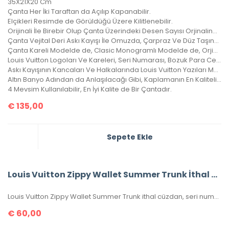
35X21X20 Cm
Çanta Her İki Taraftan da Açılıp Kapanabilir.
Elçikleri Resimde de Görüldüğü Üzere Kilitlenebilir.
Orijinali İle Birebir Olup Çanta Üzerindeki Desen Sayısı Orjinalinde ki İle Aynıdır.
Çanta Vejital Deri Askı Kayışı İle Omuzda, Çarpraz Ve Düz Taşınabilir.
Çanta Kareli Modelde de, Clasic Monogramlı Modelde de, Orjinalinde ki Kare Sayısı İle Çantamızdaki Kare Sayıları Eşittir.
Louis Vuitton Logoları Ve Kareleri, Seri Numarası, Bozuk Para Cebi İle Birebir Aynıdır.
Askı Kayışının Kancaları Ve Halkalarında Louis Vuitton Yazıları Mevcuttur Ve Metal Aksamları Altın Banyodur.
Altın Banyo Adından da Anlaşılacağı Gibi, Kaplamanın En Kaliteli Olanıdır. Ömürlüktür, Yıllarca Kararmaz, Sararmaz.
4 Mevsim Kullanılabilir, En İyi Kalite de Bir Çantadır.
€
135,00
Sepete Ekle
Louis Vuitton Zippy Wallet Summer Trunk İthal Cüzdan
Louis Vuitton Zippy Wallet Summer Trunk ithal cüzdan, seri numaralı, kutulu, toz torbalı, sertifikalı, ebatı 20x11cm.
€
60,00