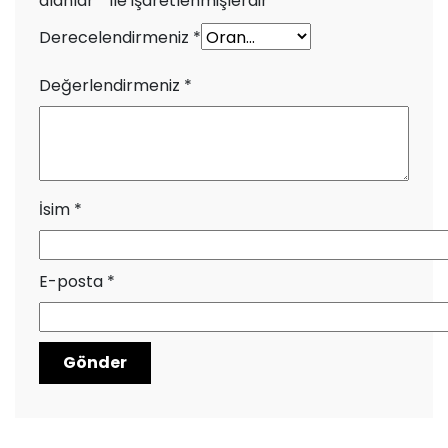
alanlar
*
ile işaretlenmişlerdir
Derecelendirmeniz
*
Değerlendirmeniz
*
İsim
*
E-posta
*