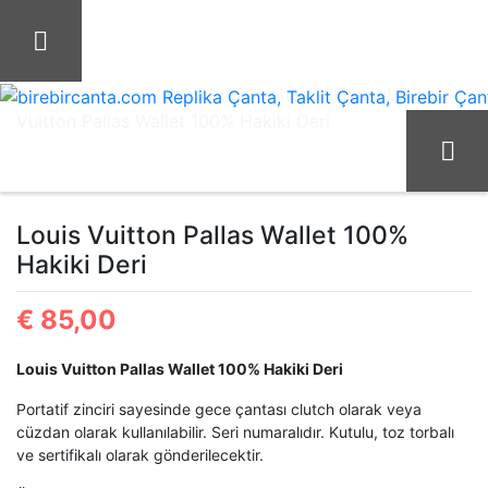
İçeriği
Geç
Ana Sayfa
Louis Vuitton
Louis Vuitton Cüzdan
Louis
Vuitton Pallas Wallet 100% Hakiki Deri
birebircanta.com Replika Çanta, Taklit Çanta, Birebir Çanta
Louis Vuitton Pallas Wallet 100%
Hakiki Deri
€
85,00
Louis Vuitton Pallas Wallet 100% Hakiki Deri
Portatif zinciri sayesinde gece çantası clutch olarak veya
cüzdan olarak kullanılabilir. Seri numaralıdır. Kutulu, toz torbalı
ve sertifikalı olarak gönderilecektir.