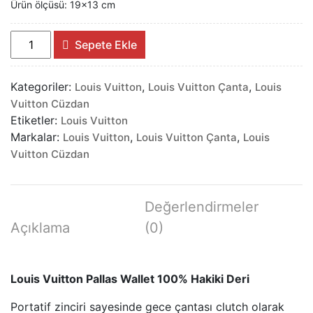
Ürün ölçüsü: 19×13 cm
Louis
Sepete Ekle
Vuitton
Pallas
Kategoriler:
,
,
Louis Vuitton
Louis Vuitton Çanta
Louis
Wallet
Vuitton Cüzdan
100%
Etiketler:
Louis Vuitton
Hakiki
Markalar:
,
,
Louis Vuitton
Louis Vuitton Çanta
Louis
Deri
Vuitton Cüzdan
adet
Değerlendirmeler
Açıklama
(0)
Louis Vuitton Pallas Wallet 100% Hakiki Deri
Portatif zinciri sayesinde gece çantası clutch olarak