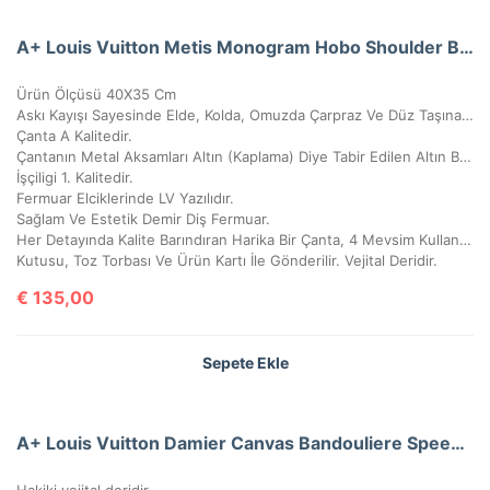
A+ Louis Vuitton Metis Monogram Hobo Shoulder Bag CRL327
Ürün Ölçüsü 40X35 Cm
Askı Kayışı Sayesinde Elde, Kolda, Omuzda Çarpraz Ve Düz Taşınabilir.
Çanta A Kalitedir.
Çantanın Metal Aksamları Altın (Kaplama) Diye Tabir Edilen Altın Banyodur, Yıllarca Kararma Yapmaz.
İşçiligi 1. Kalitedir.
Fermuar Elciklerinde LV Yazılıdır.
Sağlam Ve Estetik Demir Diş Fermuar.
Her Detayında Kalite Barındıran Harika Bir Çanta, 4 Mevsim Kullanılabilir.
Kutusu, Toz Torbası Ve Ürün Kartı İle Gönderilir. Vejital Deridir.
€
135,00
Sepete Ekle
A+ Louis Vuitton Damier Canvas Bandouliere Speedy 35’Lik Vejital Deri
Hakiki vejital deridir.