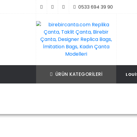
İçeriği
0533 694 39 90
Geç
birebircanta.com Replika Çanta, Taklit Ça
Replika Çanta, Birebir Çanta, Taklit Çan
Birebir Çanta, Designer Replica Bags, İmit
Replica Bags, İmitation Bags
ÜRÜN KATEGORILERI
LOUI
Bags, Kadın Çanta Modelleri
Ana Sayfa
Louis Vuitton