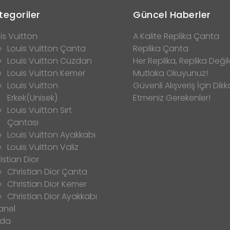
tegoriler
Güncel Haberler
is Vuitton
A Kalite Replika Çanta
Louis Vuitton Çanta
Replika Çanta
Louis Vuitton Cüzdan
Her Replika, Replika Değild
Louis Vuitton Kemer
Mutlaka Okuyunuz!
Louis Vuitton
Güvenli Alışveriş İçin Dikk
Erkek(Unisek)
Etmeniz Gerekenler!
Louis Vuitton Sırt
Çantası
Louis Vuitton Ayakkabı
Louis Vuitton Valiz
istian Dior
Christian Dior Çanta
Christian Dior Kemer
Christian Dior Ayakkabı
anel
ada