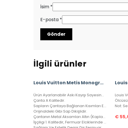
İsim
*
E-posta
*
İlgili ürünler
Louis Vuitton Metis Monogram Canvas
Louis
Ürün Ayarlanabilir Askı Kayışı Sayesinde İster Elde-Kolda İster Omuzda Çarpraz Ve Düz Taşınabilir.
Çanta A Kalitedir.
Ölcüsü
Sapların Çantaya Bağlanan Kısımları El Örgüsü Dikişlidir.
Orijinaldeki Gibi Sap Dikişlidir.
€
55,
Çantanın Metal Aksamları Altın (Kaplama) Diye Tabir Edilen Altın Banyodur, Yıllarca Kararma Yapmaz.
İşçiligi 1. Kalitedir, Fermuar Elciklerinde LV Yazılıdır.
Sağlam Ve Estetik Demir Diş Fermuar, Her Detayında Kalite Barındıran Harika Bir Çanta, 4 Mevsim Kullanılabilir.