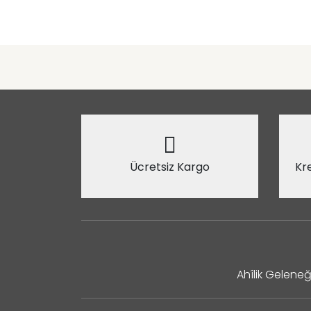
Ücretsiz Kargo
Kre
Ahîlik Geleneğ