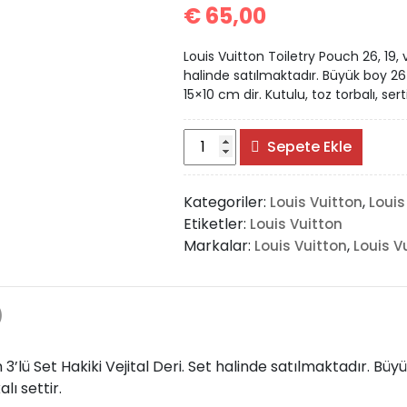
€
65,00
Louis Vuitton Toiletry Pouch 26, 19, v
halinde satılmaktadır. Büyük boy 2
15×10 cm dir. Kutulu, toz torbalı, sertif
Louis
Sepete Ekle
Vuitton
Toiletry
Kategoriler:
,
Louis Vuitton
Louis
Pouch
Etiketler:
Louis Vuitton
adet
Markalar:
,
Louis Vuitton
Louis V
)
m 3’lü Set Hakiki Vejital Deri. Set halinde satılmaktadır. B
lı settir.