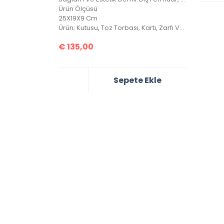
Ürün Ölçüsü
25X19X9 Cm
Ürün; Kutusu, Toz Torbası, Kartı, Zarfı Ve Minik El Kitapçığı İle Birlikte Gönderilecektir.
€
135,00
Sepete Ekle