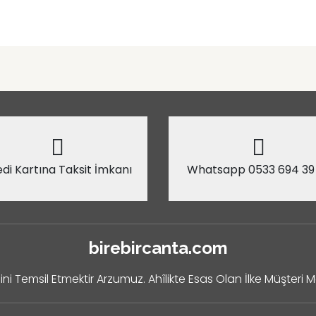
di Kartına Taksit İmkanı
Whatsapp 0533 694 39
birebircanta.com
ini Temsil Etmektir Arzumuz. Ahîlikte Esas Olan İlke Müşteri 