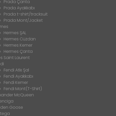
Prada Çanta
Prada Ayakkabı
Prada t-shirt/tracksuit
Prada Mont/Jacket
rmes
Hermes ŞAL
Hermes Cüzdan
Hermes Kemer
Hermes Çanta
s Saint Laurent
di
Fendi Atkı Şal
Fendi Ayakkabı
Fendi Kemer
Fendi Mont(T-Shirt)
exander McQueen
enciga
lden Goose
ttega