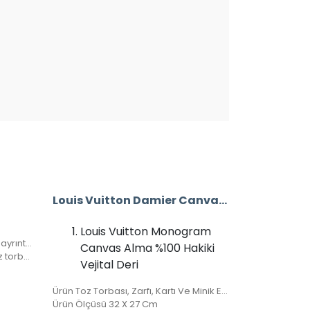
Louis Vuitton Damier Canvas Alma %100 Hakiki Vejital Deri (CRL 674)
Louis Vuitton Monogram
Ürün ithal aksesuar olup en ufak ayrıntısına kadar yazılı aksesuar takımına sahip. 1 adet bozuk para/kağıt para cüzdanı, 1 adet kartlık portatif içinde mevcuttur.
Canvas Alma %100 Hakiki
Ürün ölçüsü: 22×12 cm. Kutulu, toz torbalı, sertifikalı, full deri.
Vejital Deri
Ürün Toz Torbası, Zarfı, Kartı Ve Minik El Kitapçığı İle Birlikte Gönderilecektir.
Ürün Ölçüsü 32 X 27 Cm