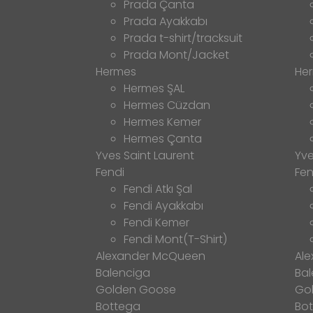
Prada Çanta
Prada Ayakkabı
Prada t-shirt/tracksuit
Prada Mont/Jacket
Hermes
He
Hermes ŞAL
Hermes Cüzdan
Hermes Kemer
Hermes Çanta
Yves Saint Laurent
Yve
Fendi
Fen
Fendi Atkı Şal
Fendi Ayakkabı
Fendi Kemer
Fendi Mont(T-Shirt)
Alexander McQueen
Al
Balenciga
Bal
Golden Goose
Go
Bottega
Bo