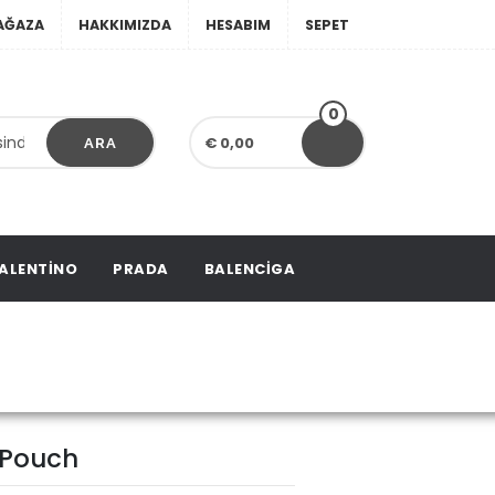
AĞAZA
HAKKIMIZDA
HESABIM
SEPET
0
€ 0,00
ARA
ALENTINO
PRADA
BALENCIGA
oiletry Pouch
y Pouch