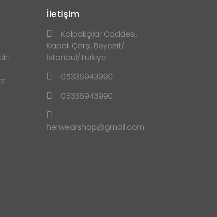
İletişim
Kalpakçılar Caddesi,
Kapalı Çarşı, Beyazıt/
ir!
İstanbul/Türkiye
05336943990
at
05336943990
herwearshop@gmail.com