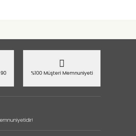
 90
%100 Müşteri Memnuniyeti
Memnuniyetidir!