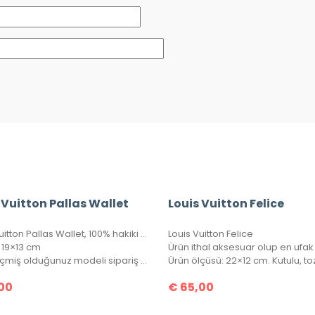
 Vuitton Pallas Wallet
Louis Vuitton Felice
Louis Vuitton Pallas Wallet, 100% hakiki deri, Piton deri kapaklı bayan cüzdan. Portatif zinciri sayesinde gece çantası clutch olarak veya cüzdan olarak kullanılabilir. Seri numaralı, kutulu, toz torbalı, sertifikalı.
Louis Vuitton Felice
 19×13 cm
Not: Seçmiş olduğunuz modeli sipariş notunuzda belirtmeyi unutmayınız!
00
€
65,00