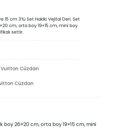
e 15 cm 3’lü Set Hakiki Vejital Deri. Set
6×20 cm, orta boy 19×15 cm, mini boy
ikalı settir.
 Vuitton Cüzdan
uitton Cüzdan
üyük boy 26×20 cm, orta boy 19×15 cm, mini