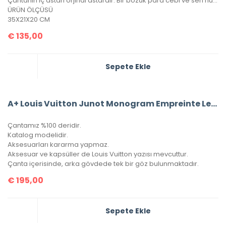
Çantanın iç astarı orjinal astardır. Bir bozuk para cebi ve seri numarası mevcuttur.
ÜRÜN ÖLÇÜSÜ
35X21X20 CM
€
135,00
Sepete Ekle
A+ Louis Vuitton Junot Monogram Empreinte Leather
Çantamız %100 deridir.
Katalog modelidir.
Aksesuarları kararma yapmaz.
Aksesuar ve kapsüller de Louis Vuitton yazısı mevcuttur.
Çanta içerisinde, arka gövdede tek bir göz bulunmaktadır.
€
195,00
Sepete Ekle