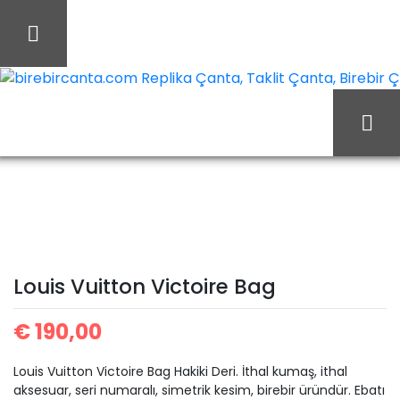
İçeriği
Geç
birebircanta.com Replika Çanta, Taklit Çanta, Birebir Çan
Ana Sayfa
Louis Vuitton
Louis Vuitton Çanta
Louis Vuitton Victoire
Bag
Louis Vuitton Victoire Bag
€
190,00
Louis Vuitton Victoire Bag Hakiki Deri. İthal kumaş, ithal
aksesuar, seri numaralı, simetrik kesim, birebir üründür. Ebatı