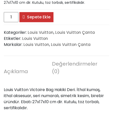
27x17x10 cm dir. Kutulu, toz torbalı, sertifikalıdır.
Louis
Sepete Ekle
Vuitton
Victoire
Kategoriler:
,
Louis Vuitton
Louis Vuitton Çanta
Bag
Etiketler:
Louis Vuitton
adet
Markalar:
,
Louis Vuitton
Louis Vuitton Çanta
Değerlendirmeler
Açıklama
(0)
Louis Vuitton Victoire Bag Hakiki Deri. İthal kumaş,
ithal aksesuar, seri numaralı, simetrik kesim, birebir
üründür. Ebatı 27x17x10 cm dir. Kutulu, toz torbalı,
sertifikalıdır.