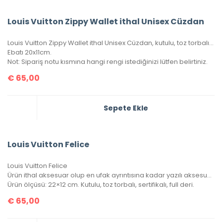
Louis Vuitton Zippy Wallet ithal Unisex Cüzdan
Louis Vuitton Zippy Wallet ithal Unisex Cüzdan, kutulu, toz torbalı, sertifikalı.
Ebatı 20x11cm.
Not: Sipariş notu kısmına hangi rengi istediğinizi lütfen belirtiniz.
€
65,00
Sepete Ekle
Louis Vuitton Felice
Louis Vuitton Felice
Ürün ithal aksesuar olup en ufak ayrıntısına kadar yazılı aksesuar takımına sahip. 1 adet bozuk para/kağıt para cüzdanı, 1 adet kartlık portatif içinde mevcuttur.
Ürün ölçüsü: 22×12 cm. Kutulu, toz torbalı, sertifikalı, full deri.
€
65,00