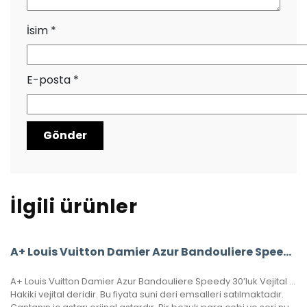
İsim
*
E-posta
*
İlgili ürünler
A+ Louis Vuitton Damier Azur Bandouliere Speedy 35’Lik Vejital Deri
A+ Louis Vuitton Damier Azur Bandouliere Speedy 30’luk Vejital Deri
Hakiki vejital deridir. Bu fiyata suni deri emsalleri satılmaktadır.