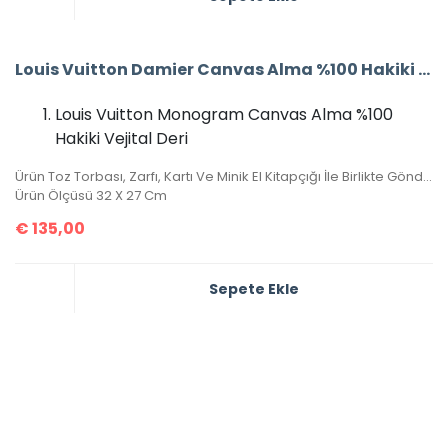
Louis Vuitton Damier Canvas Alma %100 Hakiki Vejital Deri (CRL 674)
Louis Vuitton Monogram Canvas Alma %100
Hakiki Vejital Deri
Ürün Toz Torbası, Zarfı, Kartı Ve Minik El Kitapçığı İle Birlikte Gönderilecektir.
Ürün Ölçüsü 32 X 27 Cm
€
135,00
Sepete Ekle