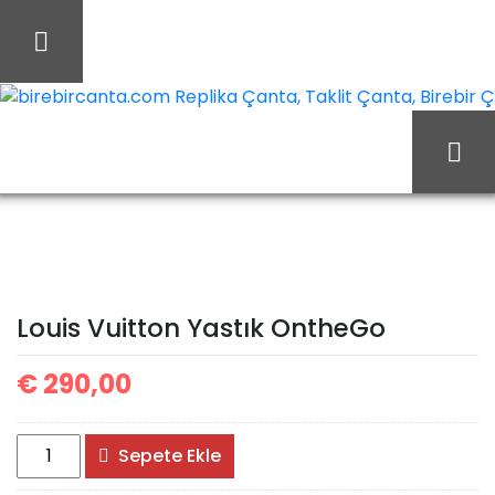
İçeriği
Geç
birebircanta.com Replika Çanta, Taklit Çanta, Birebir Çan
Ana Sayfa
Louis Vuitton
Louis Vuitton Çanta
Louis Vuitton Yastık
Louis Vuitton Yastık OntheGo
OntheGo
€
290,00
Louis
Sepete Ekle
Vuitton