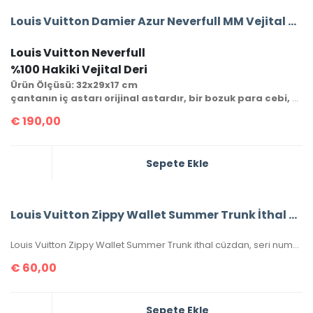
Louis Vuitton Damier Azur Neverfull MM Vejital Deri Orta Boy
Louis Vuitton Neverfull
%100 Hakiki Vejital Deri
Ürün Ölçüsü: 32x29x17 cm
çantanın iç astarı orijinal astardır, bir bozuk para cebi, cüzdanı ve seri numarası mevcuttur.
€
190,00
Sepete Ekle
Louis Vuitton Zippy Wallet Summer Trunk İthal Cüzdan
Louis Vuitton Zippy Wallet Summer Trunk ithal cüzdan, seri numaralı, kutulu, toz torbalı, sertifikalı, ebatı 20x11cm.
€
60,00
Sepete Ekle