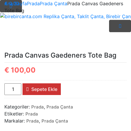
İçeriği
€ 0,00
Ana Sayfa
Prada
Prada Çanta
Prada Canvas Gaedeners
Geç
Tote Bag
birebircanta.com Replika Çanta, Taklit Çanta, Birebir Çanta
Prada Canvas Gaedeners Tote Bag
€
100,00
Prada
Sepete Ekle
Canvas
Gaedeners
Kategoriler:
,
Prada
Prada Çanta
Tote
Etiketler:
Prada
Bag
Markalar:
,
Prada
Prada Çanta
adet