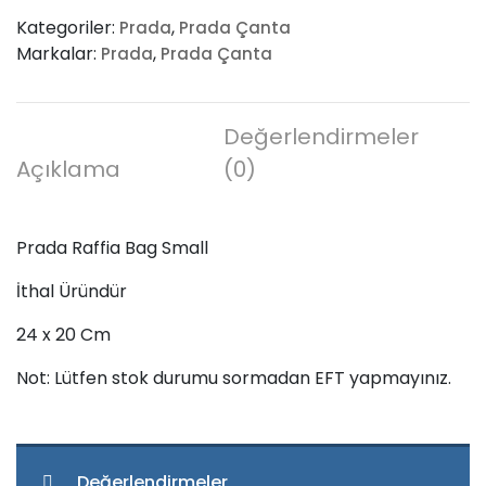
Bag
Kategoriler:
,
Prada
Prada Çanta
Small
Markalar:
,
Prada
Prada Çanta
adet
Değerlendirmeler
Açıklama
(0)
Prada Raffia Bag Small
İthal Üründür
24 x 20 Cm
Not: Lütfen stok durumu sormadan EFT yapmayınız.
Değerlendirmeler