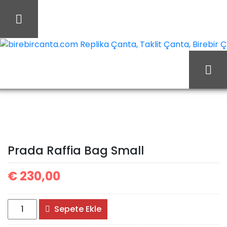
İçeriği
Geç
birebircanta.com Replika Çanta, Taklit Çanta, Birebir Çan
Prada
Ana Sayfa
Prada
Prada Çanta
Raffia Bag Small
Prada Raffia Bag Small
€
230,00
Prada
Sepete Ekle
Raffia