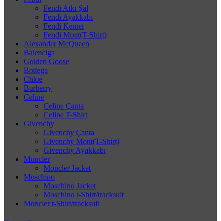
Fendi Atkı Şal
Fendi Ayakkabı
Fendi Kemer
Fendi Mont(T-Shirt)
Alexander McQueen
Balenciga
Golden Goose
Bottega
Chloe
Burberry
Celine
Celine Çanta
Celine T-Shirt
Givenchy
Givenchy Çanta
Givenchy Mont(T-Shirt)
Givenchy Ayakkabı
Moncler
Moncler Jacket
Moschino
Moschino Jacket
Moschino t-Shirt/tracksuit
Moncler t-Shirt/tracksuit