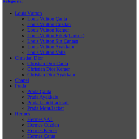
Kategoriler
Louis Vuitton
Louis Vuitton Çanta
Louis Vuitton Cüzdan
Louis Vuitton Kemer
Louis Vuitton Erkek(Unisek)
Louis Vuitton Sırt Çantası
Louis Vuitton Ayakkabı
Louis Vuitton Valiz
Christian Dior
Christian Dior Çanta
Christian Dior Kemer
Christian Dior Ayakkabı
Chanel
Prada
Prada Çanta
Prada Ayakkabı
Prada t-shirt/tracksuit
Prada Mont/Jacket
Hermes
Hermes ŞAL
Hermes Cüzdan
Hermes Kemer
Hermes Çanta