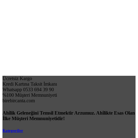
Ücretsiz Kargo
Kredi Kartına Taksit İmkanı
Whatsapp 0533 694 39 90
%100 Müşteri Memnuniyeti
birebircanta.com
Ahîlik Geleneğini Temsil Etmektir Arzumuz. Ahîlikte Esas Olan
İlke Müşteri Memnuniyetidir!
Kategoriler