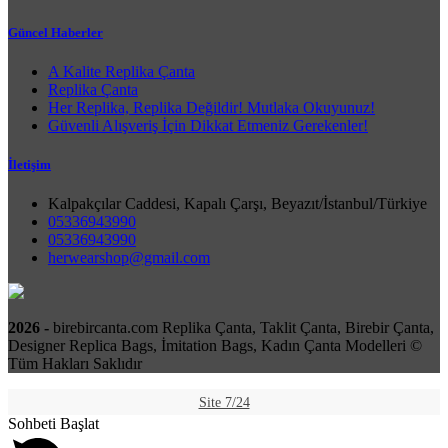
Güncel Haberler
A Kalite Replika Çanta
Replika Çanta
Her Replika, Replika Değildir! Mutlaka Okuyunuz!
Güvenli Alışveriş İçin Dikkat Etmeniz Gerekenler!
İletişim
Kalpakçılar Caddesi, Kapalı Çarşı, Beyazıt/İstanbul/Türkiye
05336943990
05336943990
herwearshop@gmail.com
2026 -
birebircanta.com Replika Çanta, Taklit Çanta, Birebir Çanta,
Designer Replica Bags, İmitation Bags, Kadın Çanta Modelleri ©
Tüm Hakları Saklıdır
Site 7/24
Sohbeti Başlat