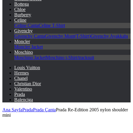
Bottega
Chloe
Burberry
Celine
Celine Çanta
Celine T-Shirt
Givenchy
Givenchy Çanta
Givenchy Mont(T-Shirt)
Givenchy Ayakkabı
Moncler
Moncler Jacket
Moschino
Moschino Jacket
Moschino t-Shirt/tracksuit
Louis Vuitton
Hermes
Chanel
Christian Dior
Valentino
Prada
Balenciga
Ana Sayfa
Prada
Prada Çanta
Prada Re-Edition 2005 nylon shoulder
mini