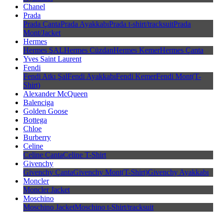
Chanel
Prada
Prada Çanta
Prada Ayakkabı
Prada t-shirt/tracksuit
Prada
Mont/Jacket
Hermes
Hermes ŞAL
Hermes Cüzdan
Hermes Kemer
Hermes Çanta
Yves Saint Laurent
Fendi
Fendi Atkı Şal
Fendi Ayakkabı
Fendi Kemer
Fendi Mont(T-
Shirt)
Alexander McQueen
Balenciga
Golden Goose
Bottega
Chloe
Burberry
Celine
Celine Çanta
Celine T-Shirt
Givenchy
Givenchy Çanta
Givenchy Mont(T-Shirt)
Givenchy Ayakkabı
Moncler
Moncler Jacket
Moschino
Moschino Jacket
Moschino t-Shirt/tracksuit