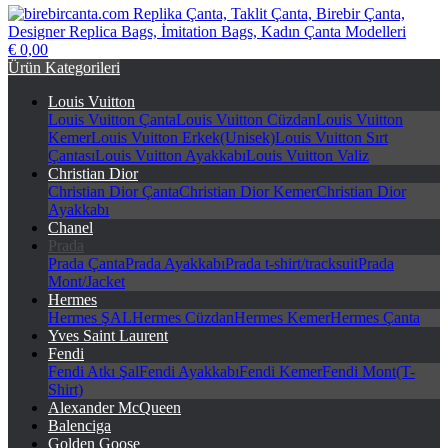
€ 0,00
birebircanta.com Replika Çanta, Taklit Çanta, Birebir Çanta,
Ürün Kategorileri
Designer Replica Bags, İmitation Bags, Kadın Çanta Modelleri
Louis Vuitton
Louis Vuitton Çanta
Louis Vuitton Cüzdan
Louis Vuitton
Kemer
Louis Vuitton Erkek(Unisek)
Louis Vuitton Sırt
Çantası
Louis Vuitton Ayakkabı
Louis Vuitton Valiz
Christian Dior
Christian Dior Çanta
Christian Dior Kemer
Christian Dior
Ayakkabı
Chanel
Prada
Prada Çanta
Prada Ayakkabı
Prada t-shirt/tracksuit
Prada
Mont/Jacket
Hermes
Hermes ŞAL
Hermes Cüzdan
Hermes Kemer
Hermes Çanta
Yves Saint Laurent
Fendi
Fendi Atkı Şal
Fendi Ayakkabı
Fendi Kemer
Fendi Mont(T-
Shirt)
Alexander McQueen
Balenciga
Golden Goose