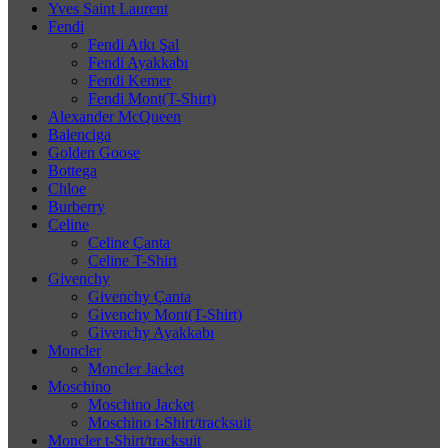
Yves Saint Laurent
Fendi
Fendi Atkı Şal
Fendi Ayakkabı
Fendi Kemer
Fendi Mont(T-Shirt)
Alexander McQueen
Balenciga
Golden Goose
Bottega
Chloe
Burberry
Celine
Celine Çanta
Celine T-Shirt
Givenchy
Givenchy Çanta
Givenchy Mont(T-Shirt)
Givenchy Ayakkabı
Moncler
Moncler Jacket
Moschino
Moschino Jacket
Moschino t-Shirt/tracksuit
Moncler t-Shirt/tracksuit