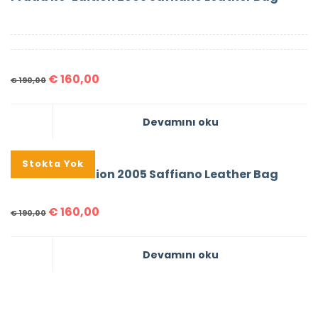
€
160,00
€
190,00
Devamını oku
%16
Stokta Yok
Prada Re-Edition 2005 Saffiano Leather Bag
€
160,00
€
190,00
Devamını oku