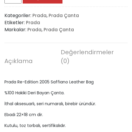
Re-
Edition
Kategoriler:
,
Prada
Prada Çanta
2005
Etiketler:
Prada
Saffiano
Markalar:
,
Prada
Prada Çanta
Leather
Bag
adet
Değerlendirmeler
Açıklama
(0)
Prada Re-Edition 2005 Saffiano Leather Bag
%100 Hakiki Deri Bayan Çanta.
İthal aksesuarlı, seri numaralı, birebir üründür.
Ebadı 22×18 cm dir.
Kutulu, toz torbalı, sertifikalıdır.