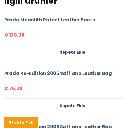
İlgili ürünler
Prada Monolith Patent Leather Boots
€
170,00
Sepete Ekle
Prada Re-Edition 2005 Saffiano Leather Bag
€
75,00
Sepete Ekle
%16
Stokta Yok
Prada Re-Edition 2005 Saffiano Leather Bag