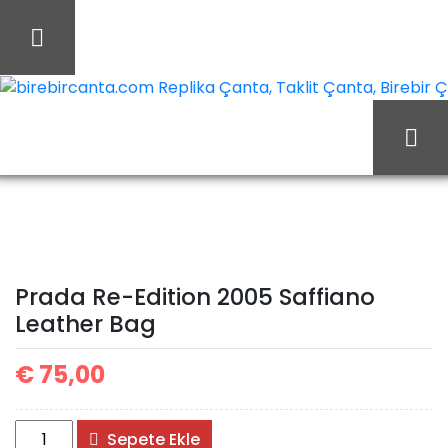
İçeriği
Geç
birebircanta.com Replika Çanta, Taklit Çanta, Birebir Çan
Prada
Ana Sayfa
Prada
Prada Çanta
Re-Edition 2005 Saffiano
Prada Re-Edition 2005 Saffiano
Leather Bag
Leather Bag
€
75,00
Prada
Sepete Ekle