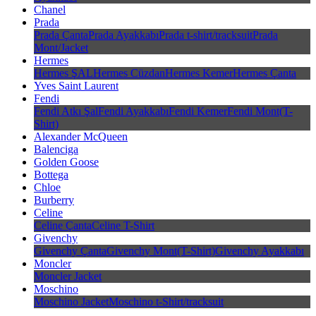
Chanel
Prada
Prada Çanta
Prada Ayakkabı
Prada t-shirt/tracksuit
Prada
Mont/Jacket
Hermes
Hermes ŞAL
Hermes Cüzdan
Hermes Kemer
Hermes Çanta
Yves Saint Laurent
Fendi
Fendi Atkı Şal
Fendi Ayakkabı
Fendi Kemer
Fendi Mont(T-
Shirt)
Alexander McQueen
Balenciga
Golden Goose
Bottega
Chloe
Burberry
Celine
Celine Çanta
Celine T-Shirt
Givenchy
Givenchy Çanta
Givenchy Mont(T-Shirt)
Givenchy Ayakkabı
Moncler
Moncler Jacket
Moschino
Moschino Jacket
Moschino t-Shirt/tracksuit