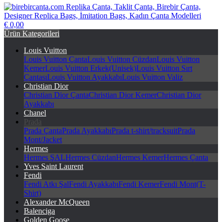
€ 0,00
birebircanta.com Replika Çanta, Taklit Çanta, Birebir Çanta,
Ürün Kategorileri
Designer Replica Bags, İmitation Bags, Kadın Çanta Modelleri
Louis Vuitton
Louis Vuitton Çanta
Louis Vuitton Cüzdan
Louis Vuitton
Kemer
Louis Vuitton Erkek(Unisek)
Louis Vuitton Sırt
Çantası
Louis Vuitton Ayakkabı
Louis Vuitton Valiz
Christian Dior
Christian Dior Çanta
Christian Dior Kemer
Christian Dior
Ayakkabı
Chanel
Prada
Prada Çanta
Prada Ayakkabı
Prada t-shirt/tracksuit
Prada
Mont/Jacket
Hermes
Hermes ŞAL
Hermes Cüzdan
Hermes Kemer
Hermes Çanta
Yves Saint Laurent
Fendi
Fendi Atkı Şal
Fendi Ayakkabı
Fendi Kemer
Fendi Mont(T-
Shirt)
Alexander McQueen
Balenciga
Golden Goose