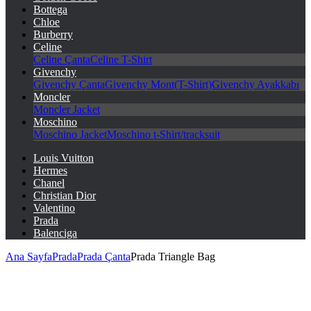
Bottega
Chloe
Burberry
Celine
Celine Çanta
Celine T-Shirt
Givenchy
Givenchy Çanta
Givenchy Mont(T-Shirt)
Givenchy Ayakkabı
Moncler
Moncler Jacket
Moschino
Moschino Jacket
Moschino t-Shirt/tracksuit
Louis Vuitton
Hermes
Chanel
Christian Dior
Valentino
Prada
Balenciga
Ana Sayfa
Prada
Prada Çanta
Prada Triangle Bag