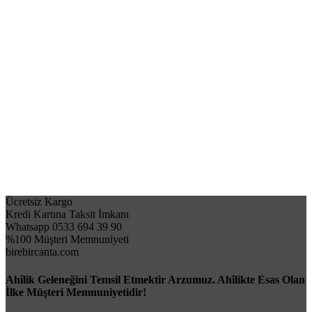
Ücretsiz Kargo
Kredi Kartına Taksit İmkanı
Whatsapp 0533 694 39 90
%100 Müşteri Memnuniyeti
birebircanta.com
Ahîlik Geleneğini Temsil Etmektir Arzumuz. Ahîlikte Esas Olan
İlke Müşteri Memnuniyetidir!