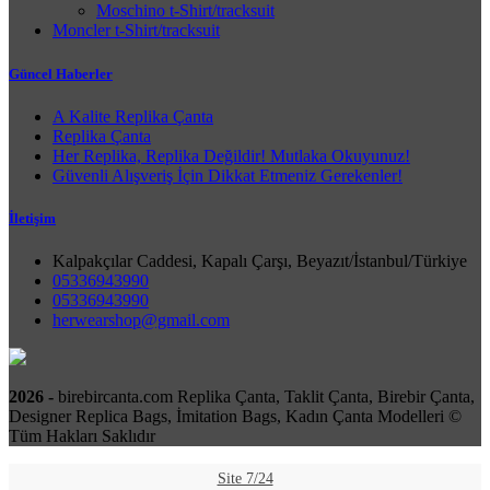
Moschino t-Shirt/tracksuit
Moncler t-Shirt/tracksuit
Güncel Haberler
A Kalite Replika Çanta
Replika Çanta
Her Replika, Replika Değildir! Mutlaka Okuyunuz!
Güvenli Alışveriş İçin Dikkat Etmeniz Gerekenler!
İletişim
Kalpakçılar Caddesi, Kapalı Çarşı, Beyazıt/İstanbul/Türkiye
05336943990
05336943990
herwearshop@gmail.com
2026 -
birebircanta.com Replika Çanta, Taklit Çanta, Birebir Çanta,
Designer Replica Bags, İmitation Bags, Kadın Çanta Modelleri ©
Tüm Hakları Saklıdır
Site 7/24