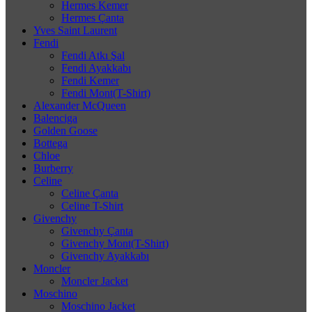
Hermes Kemer
Hermes Çanta
Yves Saint Laurent
Fendi
Fendi Atkı Şal
Fendi Ayakkabı
Fendi Kemer
Fendi Mont(T-Shirt)
Alexander McQueen
Balenciga
Golden Goose
Bottega
Chloe
Burberry
Celine
Celine Çanta
Celine T-Shirt
Givenchy
Givenchy Çanta
Givenchy Mont(T-Shirt)
Givenchy Ayakkabı
Moncler
Moncler Jacket
Moschino
Moschino Jacket