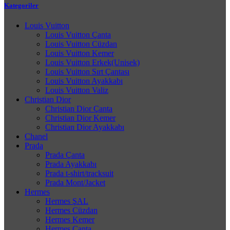
Kategoriler
Louis Vuitton
Louis Vuitton Çanta
Louis Vuitton Cüzdan
Louis Vuitton Kemer
Louis Vuitton Erkek(Unisek)
Louis Vuitton Sırt Çantası
Louis Vuitton Ayakkabı
Louis Vuitton Valiz
Christian Dior
Christian Dior Çanta
Christian Dior Kemer
Christian Dior Ayakkabı
Chanel
Prada
Prada Çanta
Prada Ayakkabı
Prada t-shirt/tracksuit
Prada Mont/Jacket
Hermes
Hermes ŞAL
Hermes Cüzdan
Hermes Kemer
Hermes Çanta