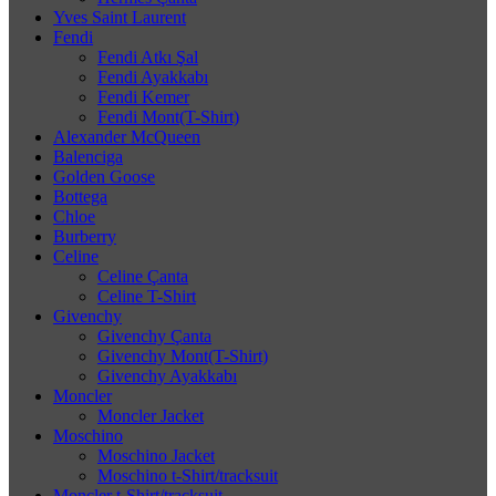
Yves Saint Laurent
Fendi
Fendi Atkı Şal
Fendi Ayakkabı
Fendi Kemer
Fendi Mont(T-Shirt)
Alexander McQueen
Balenciga
Golden Goose
Bottega
Chloe
Burberry
Celine
Celine Çanta
Celine T-Shirt
Givenchy
Givenchy Çanta
Givenchy Mont(T-Shirt)
Givenchy Ayakkabı
Moncler
Moncler Jacket
Moschino
Moschino Jacket
Moschino t-Shirt/tracksuit
Moncler t-Shirt/tracksuit