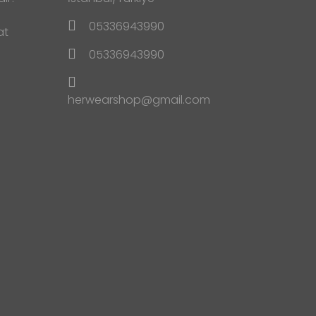
05336943990
at
05336943990
herwearshop@gmail.com