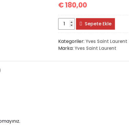
€
180,00
Saint
Sepete Ekle
Laurent
Le
Kategoriler:
Yves Saint Laurent
57
Marka:
Yves Saint Laurent
Hobo
Bag
adet
)
pmayınız.