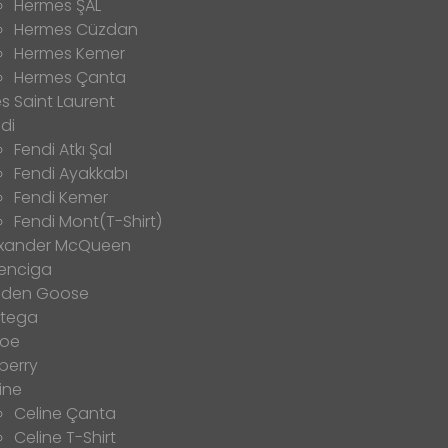
Hermes ŞAL
Hermes Cüzdan
Hermes Kemer
Hermes Çanta
s Saint Laurent
di
Fendi Atkı Şal
Fendi Ayakkabı
Fendi Kemer
Fendi Mont(T-Shirt)
exander McQueen
enciga
lden Goose
ttega
loe
berry
ine
Celine Çanta
Celine T-Shirt