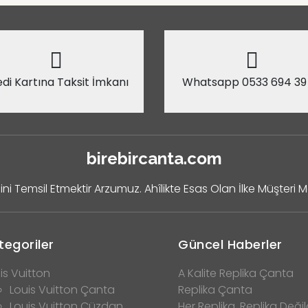
di Kartına Taksit İmkanı
Whatsapp 0533 694 39
birebircanta.com
ini Temsil Etmektir Arzumuz. Ahîlikte Esas Olan İlke Müşteri 
tegoriler
Güncel Haberler
is Vuitton
A Kalite Replika Çanta
Louis Vuitton Çanta
Replika Çanta
Louis Vuitton Cüzdan
Her Replika, Replika Değild