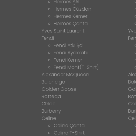
Hermes ŞAL
Hermes Cüzdan
Hermes Kemer
Hermes Çanta
Yves Saint Laurent
Yve
Fendi
Fen
Fendi Atkı Şal
Fendi Ayakkabı
Fendi Kemer
Fendi Mont(T-Shirt)
Alexander McQueen
Al
Balenciga
Bal
Golden Goose
Go
Bottega
Bo
Chloe
Ch
Burberry
Bur
Celine
Cel
Celine Çanta
Celine T-Shirt