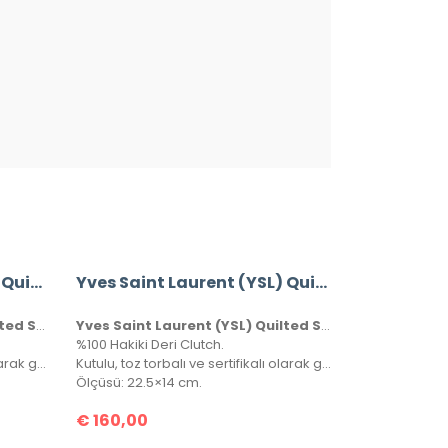
Yves Saint Laurent (YSL) Quilted Shoulder Bag
Yves Saint Laurent (YSL) Quilted Shoulder Bag
Yves Saint Laurent (YSL) Quilted Shoulder Bag
Yves Saint Laurent (YSL) Quilted Shoulder Bag
%100 Hakiki Deri Clutch.
Kutulu, toz torbalı ve sertifikalı olarak gönderilecektir.
Kutulu, toz torbalı ve sertifikalı olarak gönderilecektir.
Ölçüsü: 22.5×14 cm.
€
160,00