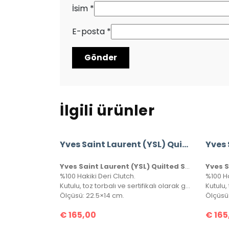
İsim
*
E-posta
*
İlgili ürünler
Yves Saint Laurent (YSL) Quilted Shoulder Bag
Yves Saint Laurent (YSL) Quilted Shoulder Bag
%100 Hakiki Deri Clutch.
%100 Ha
Kutulu, toz torbalı ve sertifikalı olarak gönderilecektir.
Ölçüsü: 22.5×14 cm.
Ölçüsü
€
165,00
€
165