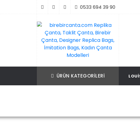
İçeriği
0533 694 39 90
Geç
birebircanta.com Replika Çanta, Taklit Ça
Replika Çanta, Birebir Çanta, Taklit Çan
Birebir Çanta, Designer Replica Bags, İmit
Replica Bags, İmitation Bags
ÜRÜN KATEGORILERI
LOUI
Bags, Kadın Çanta Modelleri
Ana Sayfa
Yves 