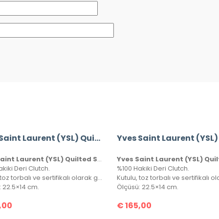
Yves Saint Laurent (YSL) Quilted Shoulder Bag
Yves Saint Laurent (YSL) Quilted Shoulder Bag
kiki Deri Clutch.
%100 Hakiki Deri Clutch.
Kutulu, toz torbalı ve sertifikalı olarak gönderilecektir.
: 22.5×14 cm.
Ölçüsü: 22.5×14 cm.
,00
€
165,00