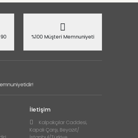
 90
%100 Müşteri Memnuniyeti
Memnuniyetidir!
İletişim
Kalpakçılar Caddesi,
Kapalı Çarşı, Beyazıt/
ir!
İstanbul/Türkiye