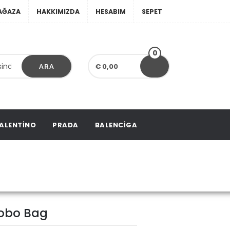
AĞAZA
HAKKIMIZDA
HESABIM
SEPET
0
€ 0,00
ARA
ALENTINO
PRADA
BALENCIGA
 Hobo Bag
Hobo Bag