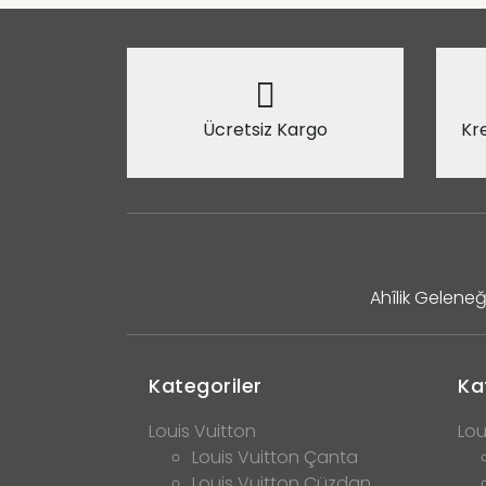
Ücretsiz Kargo
Kre
Ahîlik Geleneğ
Kategoriler
Ka
Louis Vuitton
Lou
Louis Vuitton Çanta
Louis Vuitton Cüzdan