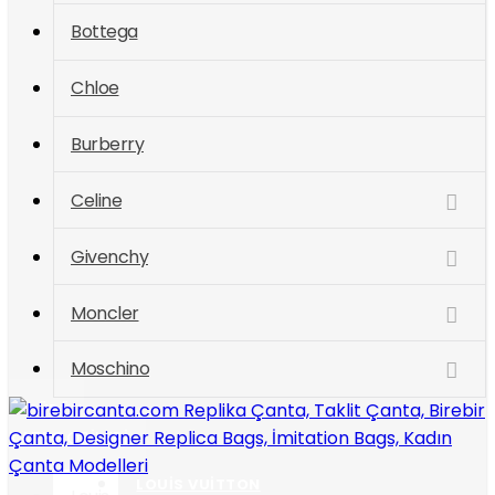
Bottega
Chloe
Burberry
Celine
Givenchy
Moncler
Moschino
ÜRÜN
KATEGORILERI
LOUIS VUITTON