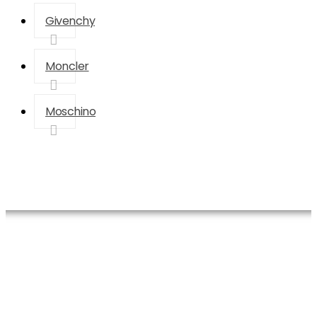
Givenchy
Moncler
Moschino
Saint
Ana Sayfa
Yves Saint Laurent
Laurent LouLou Bag