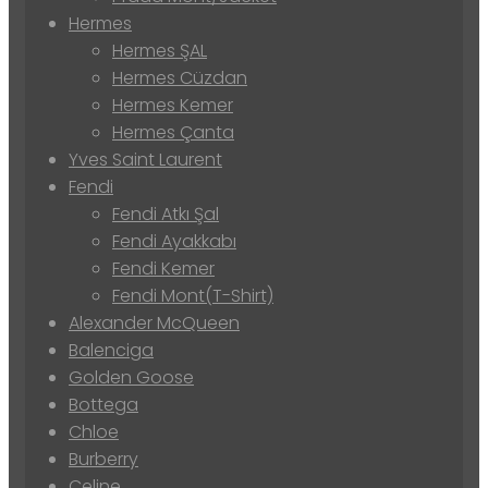
Hermes
Hermes ŞAL
Hermes Cüzdan
Hermes Kemer
Hermes Çanta
Yves Saint Laurent
Fendi
Fendi Atkı Şal
Fendi Ayakkabı
Fendi Kemer
Fendi Mont(T-Shirt)
Alexander McQueen
Balenciga
Golden Goose
Bottega
Chloe
Burberry
Celine