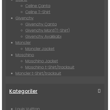
Celine Çanta
Celine T-Shirt
Givenchy
Givenchy Çanta
Givenchy Mont(T-Shirt)
Givenchy Ayakkabı
Moncler
Moncler Jacket
Moschino
Moschino Jacket
Moschino t-Shirt/tracksuit
Moncler t-Shirt/tracksuit
Kategoriler
Louis Vuitton