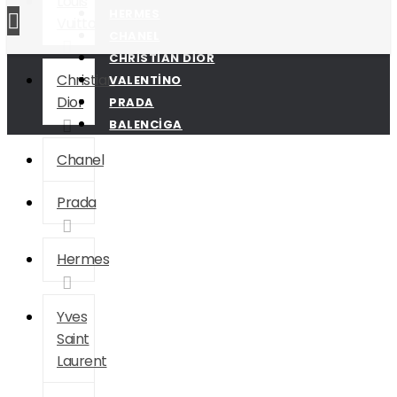
Louis
birebircanta.com Replika Çanta, Taklit Çanta, Birebir
HERMES
Vuitton
Çanta, Designer Replica Bags, İmitation Bags, Kadın
CHANEL
Çanta Modelleri
CHRISTIAN DIOR
Christian
VALENTINO
Dior
PRADA
BALENCIGA
Chanel
Prada
Hermes
Yves
Saint
Laurent