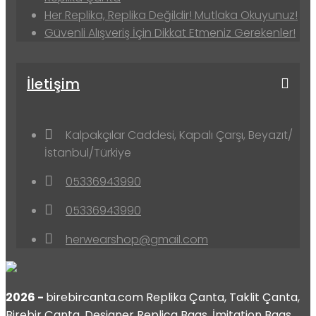
Her Replika, Replika Değildir! Mutlaka Okuyunuz!
Güvenli Alışveriş İçin Dikkat Etmeniz Gerekenler!
İletişim
Kalpakçılar Caddesi, Kapalı Çarşı, Beyazıt/
İstanbul/Türkiye
05336943990
05336943990
herwearshop@gmail.com
2026 -
birebircanta.com Replika Çanta, Taklit Çanta,
Birebir Çanta, Designer Replica Bags, İmitation Bags,