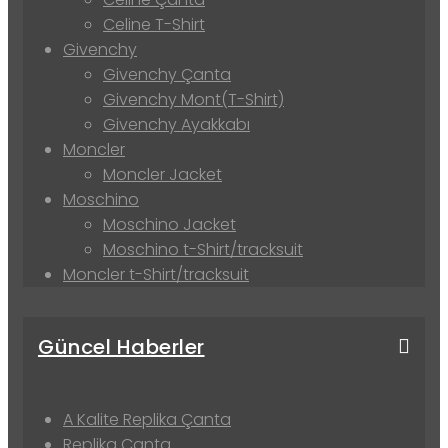
Celine T-Shirt
Givenchy
Givenchy Çanta
Givenchy Mont(T-Shirt)
Givenchy Ayakkabı
Moncler
Moncler Jacket
Moschino
Moschino Jacket
Moschino t-Shirt/tracksuit
Moncler t-Shirt/tracksuit
Güncel Haberler
A Kalite Replika Çanta
Replika Çanta