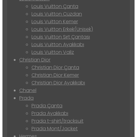
Louis Vuitton Çanta
Louis Vuitton Cüzdan
Louis Vuitton Kemer
Louis Vuitton Erkek(Unisek)
Louis Vuitton Sırt Çantası
Louis Vuitton Ayakkabı
Louis Vuitton Valiz
Christian Dior
Christian Dior Çanta
Christian Dior Kemer
Christian Dior Ayakkabı
Chanel
Prada
Prada Çanta
Prada Ayakkabı
Prada t-shirt/tracksuit
Prada Mont/Jacket
Hermes