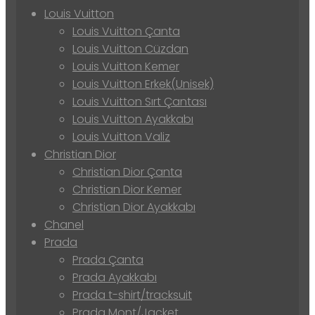
Louis Vuitton
Louis Vuitton Çanta
Louis Vuitton Cüzdan
Louis Vuitton Kemer
Louis Vuitton Erkek(Unisek)
Louis Vuitton Sırt Çantası
Louis Vuitton Ayakkabı
Louis Vuitton Valiz
Christian Dior
Christian Dior Çanta
Christian Dior Kemer
Christian Dior Ayakkabı
Chanel
Prada
Prada Çanta
Prada Ayakkabı
Prada t-shirt/tracksuit
Prada Mont/Jacket