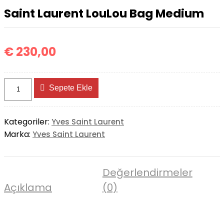
Medium
Saint Laurent LouLou Bag Medium
€
230,00
Saint
Sepete Ekle
Laurent
LouLou
Bag
Kategoriler:
Yves Saint Laurent
Medium
Marka:
Yves Saint Laurent
adet
Değerlendirmeler
Açıklama
(0)