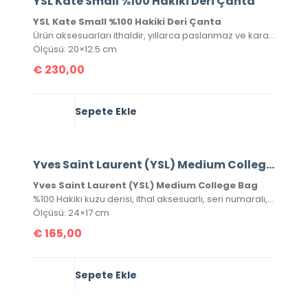
YSL Kate Small %100 Hakiki Deri Çanta
YSL Kate Small %100 Hakiki Deri Çanta
Ürün aksesuarları ithaldir, yıllarca paslanmaz ve kararmaz. Yüksek kalite roys deriden üretilmiştir, tüm metal aksamlarında Saint Laurent yazısı mevcuttur. Kutulu, toz torbalı ve sertifikalı olarak gönderilecektir.
Ölçüsü: 20×12.5 cm
€
230,00
Sepete Ekle
Yves Saint Laurent (YSL) Medium College Bag
Yves Saint Laurent (YSL) Medium College Bag
%100 Hakiki kuzu derisi, ithal aksesuarlı, seri numaralı, kutulu, toz torbalı ve sertifikalı olarak gönderilecektir.
Ölçüsü: 24×17 cm
€
165,00
Sepete Ekle