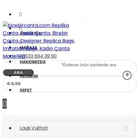
İçeriği
Geç
ANASAYFA
MAĞAZA
0533 694 39 90
HAKKIMIZDA
birebircanta.com Replika Çanta, Taklit Çanta, Birebir
Replika Çanta, Birebir Çanta, Taklit Çanta, Replica Bags,
ARA
0
Çanta, Designer Replica Bags, İmitation Bags, Kadın
İmitation Bags
HESABIM
Çanta Modelleri
€ 0,00
SEPET
Louis Vuitton