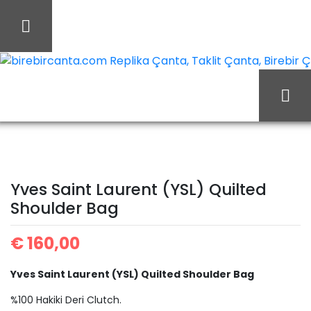
İçeriği
Geç
birebircanta.com Replika Çanta, Taklit Çanta, Birebir Çan
Yves
Ana Sayfa
Yves Saint Laurent
Saint Laurent (YSL)
Yves Saint Laurent (YSL) Quilted
Shoulder Bag
Quilted Shoulder Bag
€
160,00
Yves Saint Laurent (YSL) Quilted Shoulder Bag
%100 Hakiki Deri Clutch.