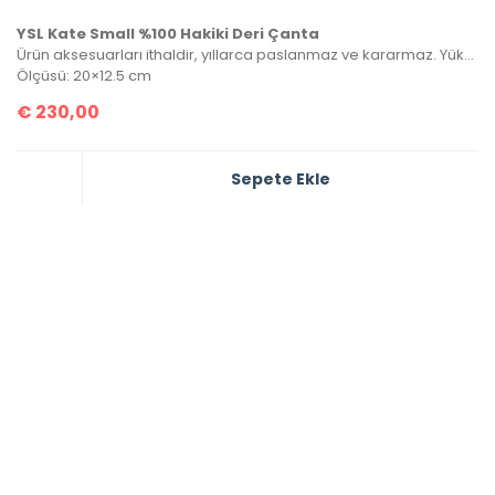
YSL Kate Small %100 Hakiki Deri Çanta
Ürün aksesuarları ithaldir, yıllarca paslanmaz ve kararmaz. Yüksek kalite roys deriden üretilmiştir, tüm metal aksamlarında Saint Laurent yazısı mevcuttur. Kutulu, toz torbalı ve sertifikalı olarak gönderilecektir.
Ölçüsü: 20×12.5 cm
€
230,00
Sepete Ekle