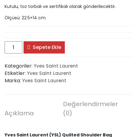
Kutulu, toz torbalı ve sertifikalı olarak gönderilecektir.
Ölçüsü: 22.5×14 cm.
Yves
Sepete Ekle
Saint
Laurent
Kategoriler:
Yves Saint Laurent
(YSL)
Etiketler:
Yves Saint Laurent
Quilted
Marka:
Yves Saint Laurent
Shoulder
Bag
adet
Değerlendirmeler
Açıklama
(0)
Yves Saint Laurent (YSL) Quilted Shoulder Bag