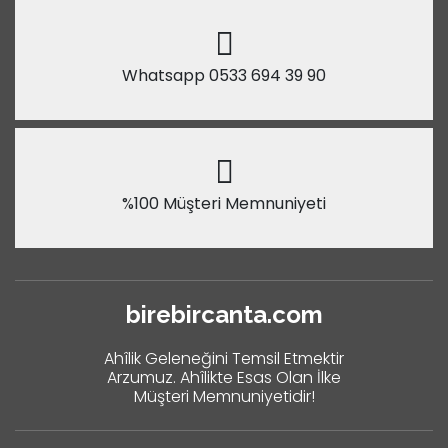
Whatsapp 0533 694 39 90
%100 Müşteri Memnuniyeti
birebircanta.com
Ahîlik Geleneğini Temsil Etmektir
Arzumuz. Ahîlikte Esas Olan İlke
Müşteri Memnuniyetidir!