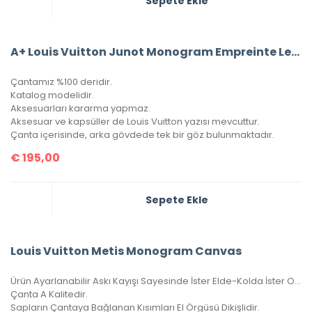
Sepete Ekle
A+ Louis Vuitton Junot Monogram Empreinte Leather
Çantamız %100 deridir.
Katalog modelidir.
Aksesuarları kararma yapmaz.
Aksesuar ve kapsüller de Louis Vuitton yazısı mevcuttur.
Çanta içerisinde, arka gövdede tek bir göz bulunmaktadır.
€
195,00
Sepete Ekle
Louis Vuitton Metis Monogram Canvas
Ürün Ayarlanabilir Askı Kayışı Sayesinde İster Elde-Kolda İster Omuzda Çarpraz Ve Düz Taşınabilir.
Çanta A Kalitedir.
Sapların Çantaya Bağlanan Kısımları El Örgüsü Dikişlidir.