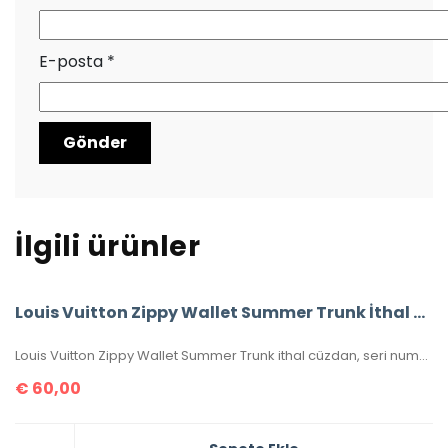
E-posta
*
İlgili ürünler
Louis Vuitton Zippy Wallet Summer Trunk İthal Cüzdan
Louis Vuitton Zippy Wallet Summer Trunk ithal cüzdan, seri numaralı, kutulu, toz torbalı, sertifikalı, ebatı 20x11cm.
€
60,00