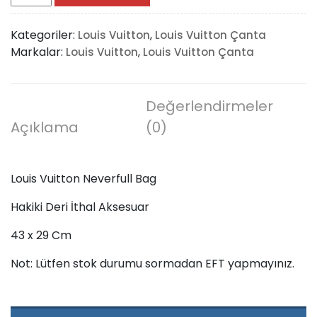
Vuitton
Neverfull
Kategoriler:
,
Louis Vuitton
Louis Vuitton Çanta
Bag
Markalar:
,
Louis Vuitton
Louis Vuitton Çanta
adet
Değerlendirmeler
Açıklama
(0)
Louis Vuitton Neverfull Bag
Hakiki Deri İthal Aksesuar
43 x 29 Cm
Not: Lütfen stok durumu sormadan EFT yapmayınız.