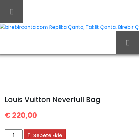
İçeriği
Geç
birebircanta.com Replika Çanta, Taklit Çanta, Birebir Çan
Ana Sayfa
Louis Vuitton
Louis Vuitton Çanta
Louis Vuitton Neverfull
Bag
Louis Vuitton Neverfull Bag
€
220,00
Louis
Sepete Ekle