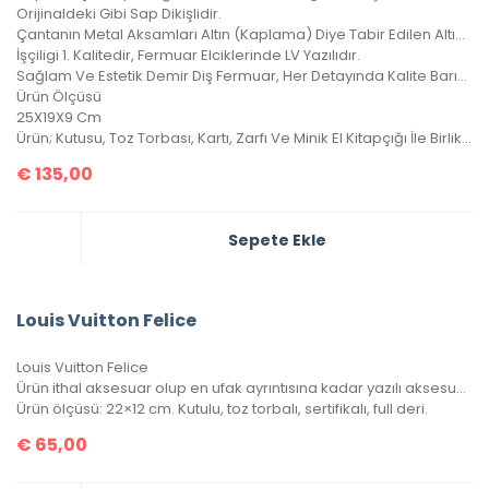
Orijinaldeki Gibi Sap Dikişlidir.
Çantanın Metal Aksamları Altın (Kaplama) Diye Tabir Edilen Altın Banyodur, Yıllarca Kararma Yapmaz.
İşçiligi 1. Kalitedir, Fermuar Elciklerinde LV Yazılıdır.
Sağlam Ve Estetik Demir Diş Fermuar, Her Detayında Kalite Barındıran Harika Bir Çanta, 4 Mevsim Kullanılabilir.
Ürün Ölçüsü
25X19X9 Cm
Ürün; Kutusu, Toz Torbası, Kartı, Zarfı Ve Minik El Kitapçığı İle Birlikte Gönderilecektir.
€
135,00
Sepete Ekle
Louis Vuitton Felice
Louis Vuitton Felice
Ürün ithal aksesuar olup en ufak ayrıntısına kadar yazılı aksesuar takımına sahip. 1 adet bozuk para/kağıt para cüzdanı, 1 adet kartlık portatif içinde mevcuttur.
Ürün ölçüsü: 22×12 cm. Kutulu, toz torbalı, sertifikalı, full deri.
€
65,00