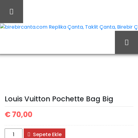
İçeriği
Geç
birebircanta.com Replika Çanta, Taklit Çanta, Birebir Çan
Ana Sayfa
Louis Vuitton
Louis Vuitton Çanta
Louis Vuitton Pochette
Bag Big
Louis Vuitton Pochette Bag Big
€
70,00
Louis
Sepete Ekle