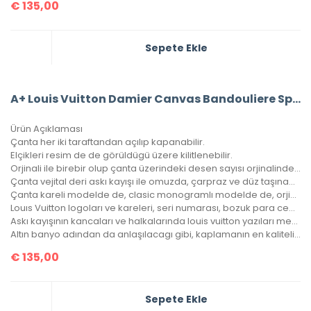
€
135,00
Sepete Ekle
A+ Louis Vuitton Damier Canvas Bandouliere Speedy 30’Luk Vejital Deri
Ürün Açıklaması
Çanta her iki taraftandan açılıp kapanabilir.
Elçikleri resim de de görüldügü üzere kilitlenebilir.
Orjinali ile birebir olup çanta üzerindeki desen sayısı orjinalinde ki ile aynıdır.
Çanta vejital deri askı kayışı ile omuzda, çarpraz ve düz taşınabilir.
Çanta kareli modelde de, clasic monogramlı modelde de, orjinalinde ki kare sayısı ile çantamızdaki kare sayıları eşittir.
Louıs Vuitton logoları ve kareleri, seri numarası, bozuk para cebi ile birebir aynıdır.
Askı kayışının kancaları ve halkalarında louis vuitton yazıları mevcuttur ve metal aksamları altın banyodur.
Altın banyo adından da anlaşılacagı gibi, kaplamanın en kaliteli olanıdır. Ömürlüktür, kararma yapmaz.
€
135,00
Sepete Ekle