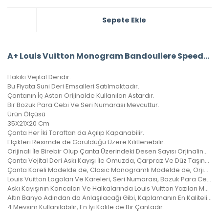
Sepete Ekle
A+ Louis Vuitton Monogram Bandouliere Speedy 35’Lik Vejital Deri CRL242
Hakiki Vejital Deridir.
Bu Fiyata Suni Deri Emsalleri Satılmaktadır.
Çantanın İç Astarı Orijinalde Kullanılan Astardır.
Bir Bozuk Para Cebi Ve Seri Numarası Mevcuttur.
Ürün Ölçüsü
35X21X20 Cm
Çanta Her İki Taraftan da Açılıp Kapanabilir.
Elçikleri Resimde de Görüldüğü Üzere Kilitlenebilir.
Orijinali İle Birebir Olup Çanta Üzerindeki Desen Sayısı Orjinalinde ki İle Aynıdır.
Çanta Vejital Deri Askı Kayışı İle Omuzda, Çarpraz Ve Düz Taşınabilir.
Çanta Kareli Modelde de, Clasic Monogramlı Modelde de, Orjinalinde ki Kare Sayısı İle Çantamızdaki Kare Sayıları Eşittir.
Louis Vuitton Logoları Ve Kareleri, Seri Numarası, Bozuk Para Cebi İle Birebir Aynıdır.
Askı Kayışının Kancaları Ve Halkalarında Louis Vuitton Yazıları Mevcuttur Ve Metal Aksamları Altın Banyodur.
Altın Banyo Adından da Anlaşılacağı Gibi, Kaplamanın En Kaliteli Olanıdır. Ömürlüktür, Yıllarca Kararmaz, Sararmaz.
4 Mevsim Kullanılabilir, En İyi Kalite de Bir Çantadır.