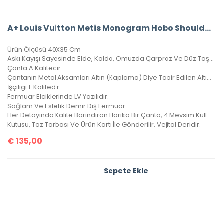
A+ Louis Vuitton Metis Monogram Hobo Shoulder Bag CRL327
Ürün Ölçüsü 40X35 Cm
Askı Kayışı Sayesinde Elde, Kolda, Omuzda Çarpraz Ve Düz Taşınabilir.
Çanta A Kalitedir.
Çantanın Metal Aksamları Altın (Kaplama) Diye Tabir Edilen Altın Banyodur, Yıllarca Kararma Yapmaz.
İşçiligi 1. Kalitedir.
Fermuar Elciklerinde LV Yazılıdır.
Sağlam Ve Estetik Demir Diş Fermuar.
Her Detayında Kalite Barındıran Harika Bir Çanta, 4 Mevsim Kullanılabilir.
Kutusu, Toz Torbası Ve Ürün Kartı İle Gönderilir. Vejital Deridir.
€
135,00
Sepete Ekle