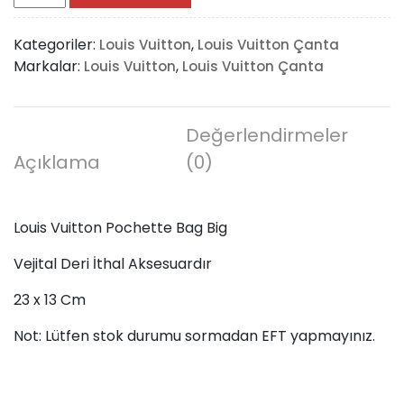
Vuitton
Pochette
Kategoriler:
,
Louis Vuitton
Louis Vuitton Çanta
Bag
Markalar:
,
Louis Vuitton
Louis Vuitton Çanta
Big
adet
Değerlendirmeler
Açıklama
(0)
Louis Vuitton Pochette Bag Big
Vejital Deri İthal Aksesuardır
23 x 13 Cm
Not: Lütfen stok durumu sormadan EFT yapmayınız.