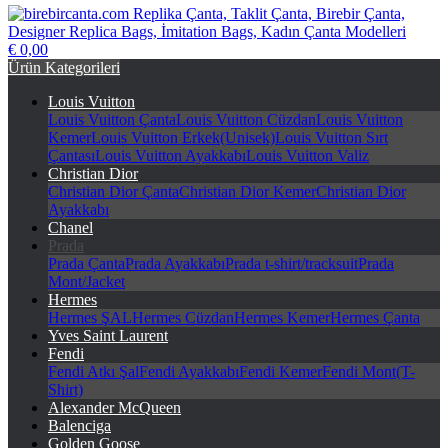
€ 0,00
birebircanta.com Replika Çanta, Taklit Çanta, Birebir Çanta,
Ürün Kategorileri
Designer Replica Bags, İmitation Bags, Kadın Çanta Modelleri
Louis Vuitton
Louis Vuitton Çanta
Louis Vuitton Cüzdan
Louis Vuitton
Kemer
Louis Vuitton Erkek(Unisek)
Louis Vuitton Sırt
Çantası
Louis Vuitton Ayakkabı
Louis Vuitton Valiz
Christian Dior
Christian Dior Çanta
Christian Dior Kemer
Christian Dior
Ayakkabı
Chanel
Prada
Prada Çanta
Prada Ayakkabı
Prada t-shirt/tracksuit
Prada
Mont/Jacket
Hermes
Hermes ŞAL
Hermes Cüzdan
Hermes Kemer
Hermes Çanta
Yves Saint Laurent
Fendi
Fendi Atkı Şal
Fendi Ayakkabı
Fendi Kemer
Fendi Mont(T-
Shirt)
Alexander McQueen
Balenciga
Golden Goose