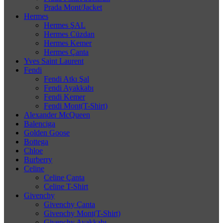
Prada Mont/Jacket
Hermes
Hermes ŞAL
Hermes Cüzdan
Hermes Kemer
Hermes Çanta
Yves Saint Laurent
Fendi
Fendi Atkı Şal
Fendi Ayakkabı
Fendi Kemer
Fendi Mont(T-Shirt)
Alexander McQueen
Balenciga
Golden Goose
Bottega
Chloe
Burberry
Celine
Celine Çanta
Celine T-Shirt
Givenchy
Givenchy Çanta
Givenchy Mont(T-Shirt)
Givenchy Ayakkabı