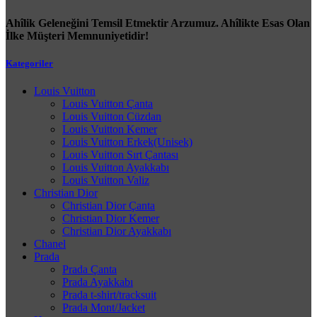
Ahîlik Geleneğini Temsil Etmektir Arzumuz. Ahîlikte Esas Olan
İlke Müşteri Memnuniyetidir!
Kategoriler
Louis Vuitton
Louis Vuitton Çanta
Louis Vuitton Cüzdan
Louis Vuitton Kemer
Louis Vuitton Erkek(Unisek)
Louis Vuitton Sırt Çantası
Louis Vuitton Ayakkabı
Louis Vuitton Valiz
Christian Dior
Christian Dior Çanta
Christian Dior Kemer
Christian Dior Ayakkabı
Chanel
Prada
Prada Çanta
Prada Ayakkabı
Prada t-shirt/tracksuit
Prada Mont/Jacket