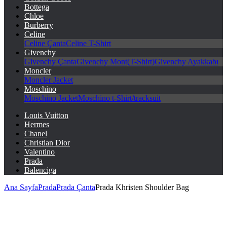
Bottega
Chloe
Burberry
Celine
Celine Çanta
Celine T-Shirt
Givenchy
Givenchy Çanta
Givenchy Mont(T-Shirt)
Givenchy Ayakkabı
Moncler
Moncler Jacket
Moschino
Moschino Jacket
Moschino t-Shirt/tracksuit
Louis Vuitton
Hermes
Chanel
Christian Dior
Valentino
Prada
Balenciga
Ana Sayfa
Prada
Prada Çanta
Prada Khristen Shoulder Bag