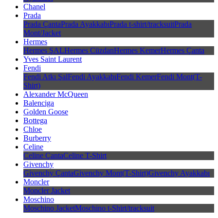
Chanel
Prada
Prada Çanta
Prada Ayakkabı
Prada t-shirt/tracksuit
Prada
Mont/Jacket
Hermes
Hermes ŞAL
Hermes Cüzdan
Hermes Kemer
Hermes Çanta
Yves Saint Laurent
Fendi
Fendi Atkı Şal
Fendi Ayakkabı
Fendi Kemer
Fendi Mont(T-
Shirt)
Alexander McQueen
Balenciga
Golden Goose
Bottega
Chloe
Burberry
Celine
Celine Çanta
Celine T-Shirt
Givenchy
Givenchy Çanta
Givenchy Mont(T-Shirt)
Givenchy Ayakkabı
Moncler
Moncler Jacket
Moschino
Moschino Jacket
Moschino t-Shirt/tracksuit