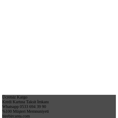
Ücretsiz Kargo
Kredi Kartına Taksit İmkanı
Whatsapp 0533 694 39 90
%100 Müşteri Memnuniyeti
birebircanta.com