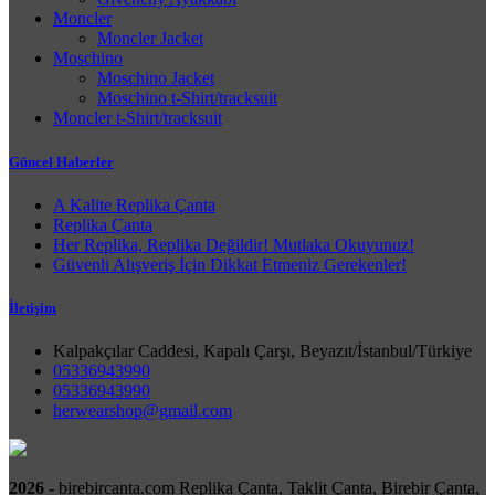
Moncler
Moncler Jacket
Moschino
Moschino Jacket
Moschino t-Shirt/tracksuit
Moncler t-Shirt/tracksuit
Güncel Haberler
A Kalite Replika Çanta
Replika Çanta
Her Replika, Replika Değildir! Mutlaka Okuyunuz!
Güvenli Alışveriş İçin Dikkat Etmeniz Gerekenler!
İletişim
Kalpakçılar Caddesi, Kapalı Çarşı, Beyazıt/İstanbul/Türkiye
05336943990
05336943990
herwearshop@gmail.com
2026 -
birebircanta.com Replika Çanta, Taklit Çanta, Birebir Çanta,