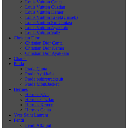
Louis Vuitton Çanta
Louis Vuitton Cüzdan
Louis Vuitton Kemer
Louis Vuitton Erkek(Unisek)
Louis Vuitton Sırt Çantası
Louis Vuitton Ayakkabı
Louis Vuitton Valiz
Christian Dior
Christian Dior Çanta
Christian Dior Kemer
Christian Dior Ayakkabı
Chanel
Prada
Prada Çanta
Prada Ayakkabı
Prada t-shirt/tracksuit
Prada Mont/Jacket
Hermes
Hermes ŞAL
Hermes Cüzdan
Hermes Kemer
Hermes Çanta
Yves Saint Laurent
Fendi
Fendi Atkı Şal