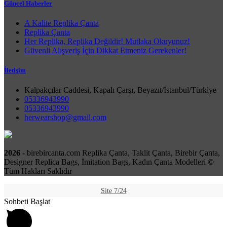
Güncel Haberler
A Kalite Replika Çanta
Replika Çanta
Her Replika, Replika Değildir! Mutlaka Okuyunuz!
Güvenli Alışveriş İçin Dikkat Etmeniz Gerekenler!
İletişim
Kalpakçılar Caddesi, Kapalı Çarşı, Beyazıt/İstanbul/Türkiye
05336943990
05336943990
herwearshop@gmail.com
2026 -
birebircanta.com Replika Çanta, Taklit Çanta, Birebir Çanta,
Designer Replica Bags, İmitation Bags, Kadın Çanta Modelleri ©
Tüm Hakları Saklıdır
Site 7/24
Sohbeti Başlat