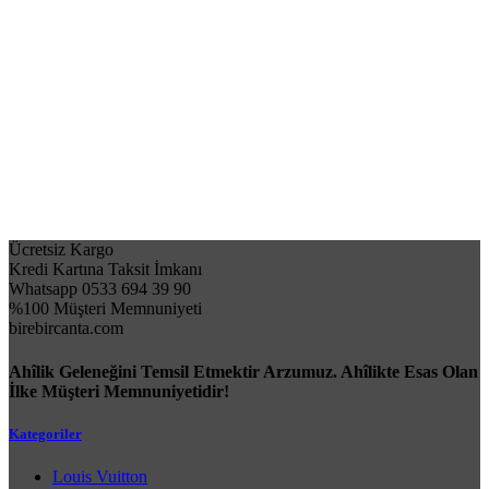
Ücretsiz Kargo
Kredi Kartına Taksit İmkanı
Whatsapp 0533 694 39 90
%100 Müşteri Memnuniyeti
birebircanta.com
Ahîlik Geleneğini Temsil Etmektir Arzumuz. Ahîlikte Esas Olan
İlke Müşteri Memnuniyetidir!
Kategoriler
Louis Vuitton