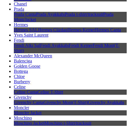
Chanel
Prada
Prada Çanta
Prada Ayakkabı
Prada t-shirt/tracksuit
Prada
Mont/Jacket
Hermes
Hermes ŞAL
Hermes Cüzdan
Hermes Kemer
Hermes Çanta
Yves Saint Laurent
Fendi
Fendi Atkı Şal
Fendi Ayakkabı
Fendi Kemer
Fendi Mont(T-
Shirt)
Alexander McQueen
Balenciga
Golden Goose
Bottega
Chloe
Burberry
Celine
Celine Çanta
Celine T-Shirt
Givenchy
Givenchy Çanta
Givenchy Mont(T-Shirt)
Givenchy Ayakkabı
Moncler
Moncler Jacket
Moschino
Moschino Jacket
Moschino t-Shirt/tracksuit