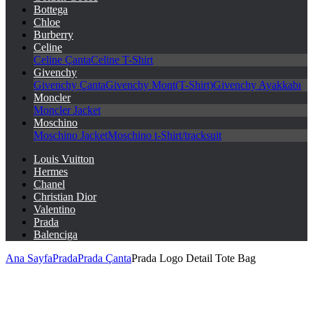
Bottega
Chloe
Burberry
Celine
Celine Çanta
Celine T-Shirt
Givenchy
Givenchy Çanta
Givenchy Mont(T-Shirt)
Givenchy Ayakkabı
Moncler
Moncler Jacket
Moschino
Moschino Jacket
Moschino t-Shirt/tracksuit
Louis Vuitton
Hermes
Chanel
Christian Dior
Valentino
Prada
Balenciga
Ana Sayfa
Prada
Prada Çanta
Prada Logo Detail Tote Bag