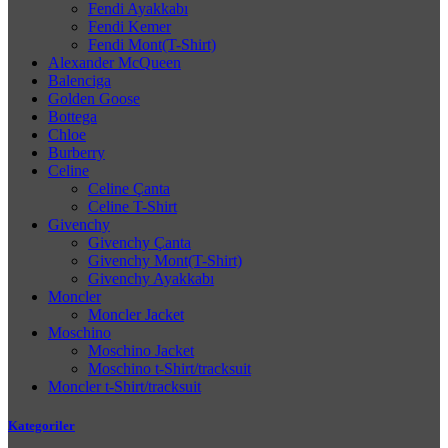
Fendi Ayakkabı
Fendi Kemer
Fendi Mont(T-Shirt)
Alexander McQueen
Balenciga
Golden Goose
Bottega
Chloe
Burberry
Celine
Celine Çanta
Celine T-Shirt
Givenchy
Givenchy Çanta
Givenchy Mont(T-Shirt)
Givenchy Ayakkabı
Moncler
Moncler Jacket
Moschino
Moschino Jacket
Moschino t-Shirt/tracksuit
Moncler t-Shirt/tracksuit
Kategoriler