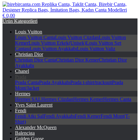
€ 0,00
birebircanta.com Replika Çanta, Taklit Çanta, Birebir Çanta,
Ürün Kategorileri
Designer Replica Bags, İmitation Bags, Kadın Çanta Modelleri
Louis Vuitton
Louis Vuitton Çanta
Louis Vuitton Cüzdan
Louis Vuitton
Kemer
Louis Vuitton Erkek(Unisek)
Louis Vuitton Sırt
Çantası
Louis Vuitton Ayakkabı
Louis Vuitton Valiz
Christian Dior
Christian Dior Çanta
Christian Dior Kemer
Christian Dior
Ayakkabı
Chanel
Prada
Prada Çanta
Prada Ayakkabı
Prada t-shirt/tracksuit
Prada
Mont/Jacket
Hermes
Hermes ŞAL
Hermes Cüzdan
Hermes Kemer
Hermes Çanta
Yves Saint Laurent
Fendi
Fendi Atkı Şal
Fendi Ayakkabı
Fendi Kemer
Fendi Mont(T-
Shirt)
Alexander McQueen
Balenciga
Golden Goose