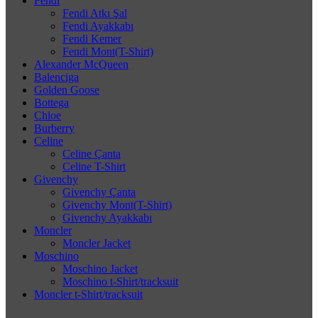
Fendi
Fendi Atkı Şal
Fendi Ayakkabı
Fendi Kemer
Fendi Mont(T-Shirt)
Alexander McQueen
Balenciga
Golden Goose
Bottega
Chloe
Burberry
Celine
Celine Çanta
Celine T-Shirt
Givenchy
Givenchy Çanta
Givenchy Mont(T-Shirt)
Givenchy Ayakkabı
Moncler
Moncler Jacket
Moschino
Moschino Jacket
Moschino t-Shirt/tracksuit
Moncler t-Shirt/tracksuit