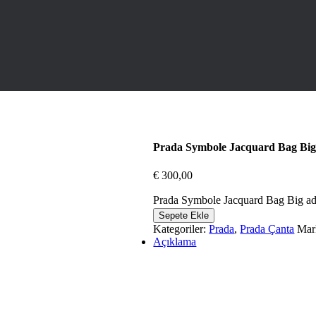
Prada Symbole Jacquard Bag Bi
€
300,00
Prada Symbole Jacquard Bag Big ad
Sepete Ekle
Kategoriler:
Prada
,
Prada Çanta
Mar
Açıklama