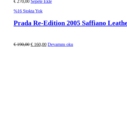
€
270,00
Sepete Ekle
%16
Stokta Yok
Prada Re-Edition 2005 Saffiano Leath
€
190,00
€
160,00
Devamını oku