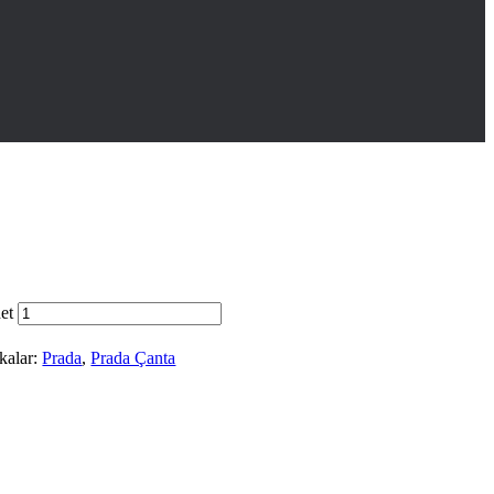
g
et
kalar:
Prada
,
Prada Çanta