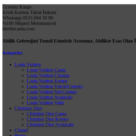
Ücretsiz Kargo
Kredi Kartına Taksit İmkanı
Whatsapp 0533 694 39 90
%100 Müşteri Memnuniyeti
birebircanta.com
Ahîlik Geleneğini Temsil Etmektir Arzumuz. Ahîlikte Esas Olan 
Kategoriler
Louis Vuitton
Louis Vuitton Çanta
Louis Vuitton Cüzdan
Louis Vuitton Kemer
Louis Vuitton Erkek(Unisek)
Louis Vuitton Sırt Çantası
Louis Vuitton Ayakkabı
Louis Vuitton Valiz
Christian Dior
Christian Dior Çanta
Christian Dior Kemer
Christian Dior Ayakkabı
Chanel
Prada