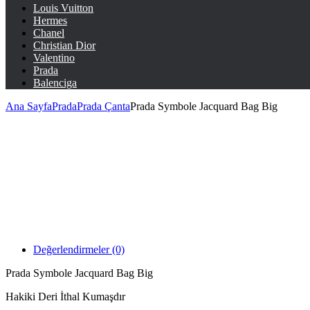
Louis Vuitton
Hermes
Chanel
Christian Dior
Valentino
Prada
Balenciga
Ana Sayfa
Prada
Prada Çanta
Prada Symbole Jacquard Bag Big
Değerlendirmeler (0)
Prada Symbole Jacquard Bag Big
Hakiki Deri İthal Kumaşdır