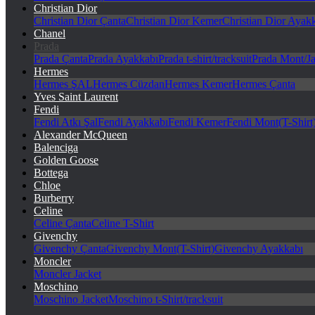
Christian Dior
Christian Dior Çanta
Christian Dior Kemer
Christian Dior Ayak
Chanel
Prada
Prada Çanta
Prada Ayakkabı
Prada t-shirt/tracksuit
Prada Mont/Ja
Hermes
Hermes ŞAL
Hermes Cüzdan
Hermes Kemer
Hermes Çanta
Yves Saint Laurent
Fendi
Fendi Atkı Şal
Fendi Ayakkabı
Fendi Kemer
Fendi Mont(T-Shirt
Alexander McQueen
Balenciga
Golden Goose
Bottega
Chloe
Burberry
Celine
Celine Çanta
Celine T-Shirt
Givenchy
Givenchy Çanta
Givenchy Mont(T-Shirt)
Givenchy Ayakkabı
Moncler
Moncler Jacket
Moschino
Moschino Jacket
Moschino t-Shirt/tracksuit